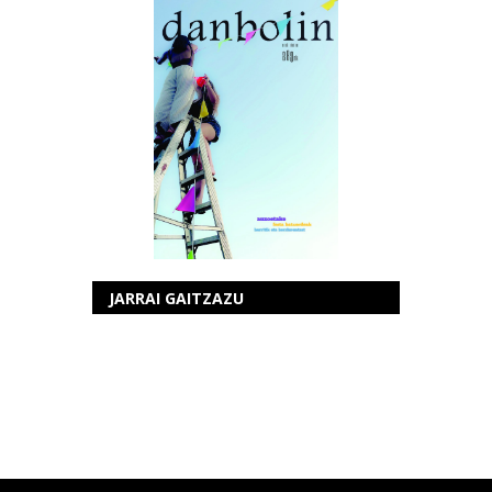
JARRAI GAITZAZU