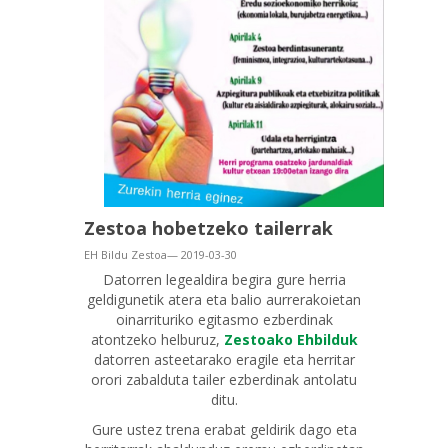
Zestoa hobetzeko tailerrak
EH Bildu Zestoa— 2019-03-30
Datorren legealdira begira gure herria
geldigunetik atera eta balio aurrerakoietan
oinarrituriko egitasmo ezberdinak
atontzeko helburuz,
Zestoako Ehbilduk
datorren asteetarako eragile eta herritar
orori zabalduta tailer ezberdinak antolatu
ditu.
Gure ustez trena erabat geldirik dago eta