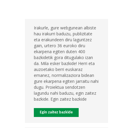
Irakurle, gure webgunean albiste
hau irakurri baduzu, publizitate
eta erakundeen diru laguntzez
gain, urtero 36 euroko diru
ekarpena egiten duten 400
bazkidetik gora ditugulako izan
da. Mila esker bazkide! Herri eta
auzoetako berri euskaraz
emanez, normalizaziora bidean
gure ekarpena egiten jarraitu nahi
dugu. Proiektua sendotzen
lagundu nahi baduzu, egin zaitez
bazkide. Egin zaitez bazkide
Egin zaitez bazkide