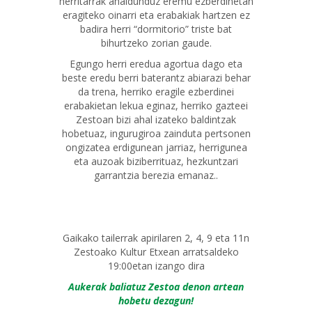
herritarrak ahaldunduz eremu ezberdinetan
eragiteko oinarri eta erabakiak hartzen ez
badira herri “dormitorio” triste bat
bihurtzeko zorian gaude.
Egungo herri eredua agortua dago eta
beste eredu berri baterantz abiarazi behar
da trena, herriko eragile ezberdinei
erabakietan lekua eginaz, herriko gazteei
Zestoan bizi ahal izateko baldintzak
hobetuaz, ingurugiroa zainduta pertsonen
ongizatea erdigunean jarriaz, herrigunea
eta auzoak biziberrituaz, hezkuntzari
garrantzia berezia emanaz..
Gaikako tailerrak apirilaren 2, 4, 9 eta 11n
Zestoako Kultur Etxean arratsaldeko
19:00etan izango dira
Aukerak baliatuz Zestoa denon artean
hobetu dezagun!