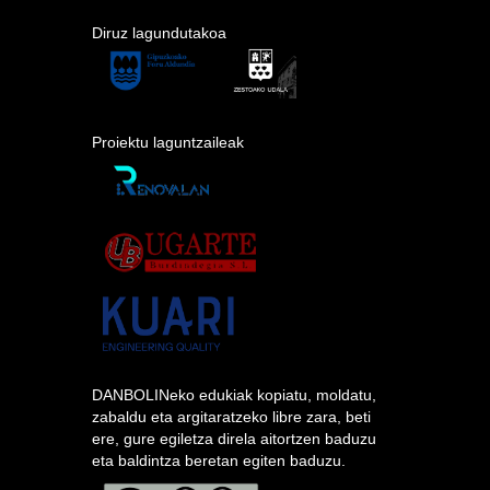
Diruz lagundutakoa
Proiektu laguntzaileak
DANBOLINeko edukiak kopiatu, moldatu,
zabaldu eta argitaratzeko libre zara, beti
ere, gure egiletza direla aitortzen baduzu
eta baldintza beretan egiten baduzu.