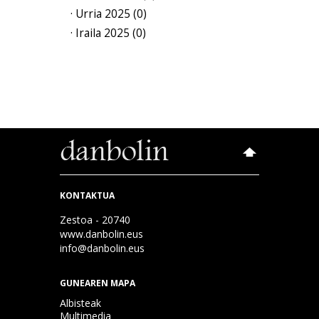
· Urria 2025 (0)
· Iraila 2025 (0)
KONTAKTUA
Zestoa - 20740
www.danbolin.eus
info@danbolin.eus
GUNEAREN MAPA
Albisteak
Multimedia