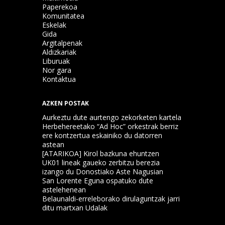
Paperekoa
Komunitatea
Eskelak
Gida
Argitalpenak
Aldizkariak
Liburuak
Nor gara
Kontaktua
AZKEN POSTAK
Aurkeztu dute aurtengo zekorketen kartela
Herbehereetako “Ad Hoc” orkestrak berriz
ere kontzertua eskainiko du datorren
astean
[ATARIKOA] Kirol bazkuna ehuntzen
UK01 lineak gaueko zerbitzu berezia
izango du Donostiako Aste Nagusian
San Lorente Eguna ospatuko dute
astelehenean
Belaunaldi-erreleborako dirulaguntzak jarri
ditu martxan Udalak