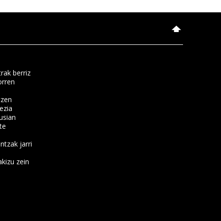
rak berriz
orren
tzen
ezia
usian
te
ntzak jarri
kizu zein