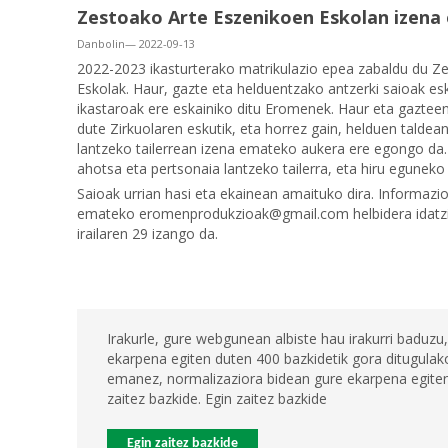
Zestoako Arte Eszenikoen Eskolan izena
Danbolin— 2022-09-13
2022-2023 ikasturterako matrikulazio epea zabaldu du Z
Eskolak. Haur, gazte eta helduentzako antzerki saioak esk
ikastaroak ere eskainiko ditu Eromenek. Haur eta gazteen 
dute Zirkuolaren eskutik, eta horrez gain, helduen taldea
lantzeko tailerrean izena emateko aukera ere egongo da.
ahotsa eta pertsonaia lantzeko tailerra, eta hiru eguneko
Saioak urrian hasi eta ekainean amaituko dira. Informazi
emateko eromenprodukzioak@gmail.com helbidera idatzi
irailaren 29 izango da.
Irakurle, gure webgunean albiste hau irakurri baduzu,
ekarpena egiten duten 400 bazkidetik gora ditugulako
emanez, normalizaziora bidean gure ekarpena egiten 
zaitez bazkide. Egin zaitez bazkide
Egin zaitez bazkide