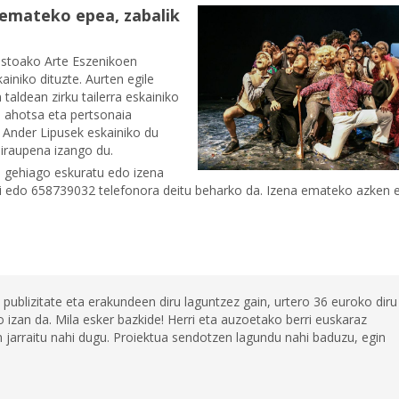
 emateko epea, zabalik
estoako Arte Eszenikoen
ainiko dituzte. Aurten egile
taldean zirku tailerra eskainiko
n ahotsa eta pertsonaia
 Ander Lipusek eskainiko du
 iraupena izango du.
o gehiago eskuratu edo izena
 edo 658739032 telefonora deitu beharko da. Izena emateko azken 
 publizitate eta erakundeen diru laguntzez gain, urtero 36 euroko diru
 izan da. Mila esker bazkide! Herri eta auzoetako berri euskaraz
jarraitu nahi dugu. Proiektua sendotzen lagundu nahi baduzu, egin