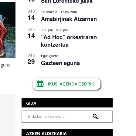
San Lorenteko jaiak
14 abuztua
-
17 abuztua
ABU
14
Amabirjinak Aizarnan
7:00 pm
-
8:30 pm
ABU
14
“Ad Hoc” orkestraren
kontzertua
Egun guztia
ABU
29
Gazteen eguna
eguna
GIDA
AZKEN ALDIZKARIA