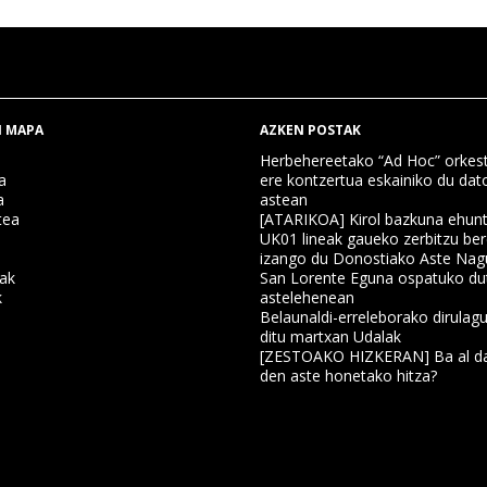
 MAPA
AZKEN POSTAK
Herbehereetako “Ad Hoc” orkest
a
ere kontzertua eskainiko du dat
a
astean
tea
[ATARIKOA] Kirol bazkuna ehun
UK01 lineak gaueko zerbitzu ber
izango du Donostiako Aste Nag
nak
San Lorente Eguna ospatuko du
k
astelehenean
Belaunaldi-erreleborako dirulagu
ditu martxan Udalak
a
[ZESTOAKO HIZKERAN] Ba al da
den aste honetako hitza?