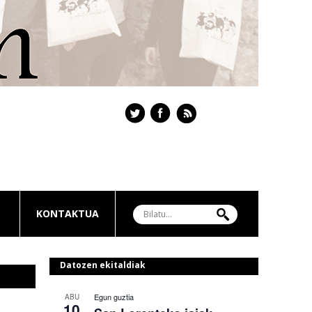
KONTAKTUA
Datozen ekitaldiak
Egun guztia
ABU
10