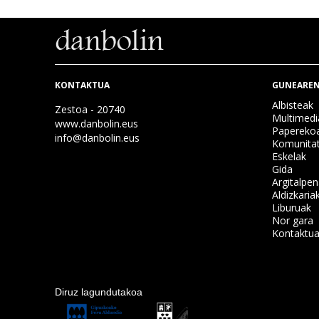
KONTAKTUA
GUNEAREN
Albisteak
Zestoa - 20740
Multimedi
www.danbolin.eus
Papereko
info@danbolin.eus
Komunita
Eskelak
Gida
Argitalpe
Aldizkaria
Liburuak
Nor gara
Kontaktu
Diruz lagundutakoa