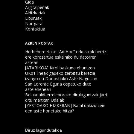
Gida
Argitalpenak
Aldizkariak
Liburuak
Nor gara
Kontaktua
AZKEN POSTAK
Herbehereetako “Ad Hoc” orkestrak berriz
ere kontzertua eskainiko du datorren
astean
[ATARIKOA] Kirol bazkuna ehuntzen
UK01 lineak gaueko zerbitzu berezia
izango du Donostiako Aste Nagusian
San Lorente Eguna ospatuko dute
astelehenean
Belaunaldi-erreleborako dirulaguntzak jarri
ditu martxan Udalak
[ZESTOAKO HIZKERAN] Ba al dakizu zein
den aste honetako hitza?
Diruz lagundutakoa