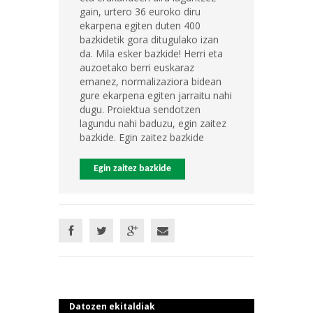
gain, urtero 36 euroko diru
ekarpena egiten duten 400
bazkidetik gora ditugulako izan
da. Mila esker bazkide! Herri eta
auzoetako berri euskaraz
emanez, normalizaziora bidean
gure ekarpena egiten jarraitu nahi
dugu. Proiektua sendotzen
lagundu nahi baduzu, egin zaitez
bazkide. Egin zaitez bazkide
Egin zaitez bazkide
Datozen ekitaldiak