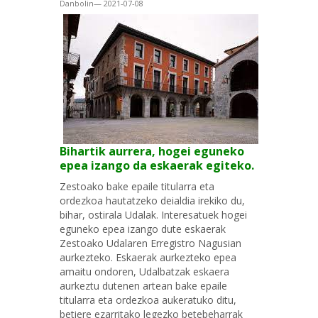
Danbolin— 2021-07-08
Bihartik aurrera, hogei eguneko
epea izango da eskaerak egiteko.
Zestoako bake epaile titularra eta
ordezkoa hautatzeko deialdia irekiko du,
bihar, ostirala Udalak. Interesatuek hogei
eguneko epea izango dute eskaerak
Zestoako Udalaren Erregistro Nagusian
aurkezteko. Eskaerak aurkezteko epea
amaitu ondoren, Udalbatzak eskaera
aurkeztu dutenen artean bake epaile
titularra eta ordezkoa aukeratuko ditu,
betiere ezarritako legezko betebeharrak