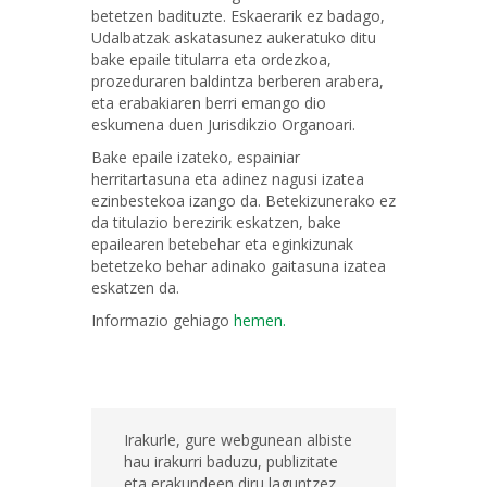
betetzen badituzte. Eskaerarik ez badago,
Udalbatzak askatasunez aukeratuko ditu
bake epaile titularra eta ordezkoa,
prozeduraren baldintza berberen arabera,
eta erabakiaren berri emango dio
eskumena duen Jurisdikzio Organoari.
Bake epaile izateko, espainiar
herritartasuna eta adinez nagusi izatea
ezinbestekoa izango da. Betekizunerako ez
da titulazio berezirik eskatzen, bake
epailearen betebehar eta eginkizunak
betetzeko behar adinako gaitasuna izatea
eskatzen da.
Informazio gehiago
hemen.
Irakurle, gure webgunean albiste
hau irakurri baduzu, publizitate
eta erakundeen diru laguntzez