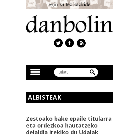
ALBISTEAK
Zestoako bake epaile titularra
eta ordezkoa hautatzeko
deialdia irekiko du Udalak