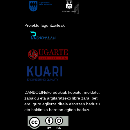
Proiektu laguntzaileak
DANBOLINeko edukiak kopiatu, moldatu,
zabaldu eta argitaratzeko libre zara, beti
ere, gure egiletza direla aitortzen baduzu
eta baldintza beretan egiten baduzu.