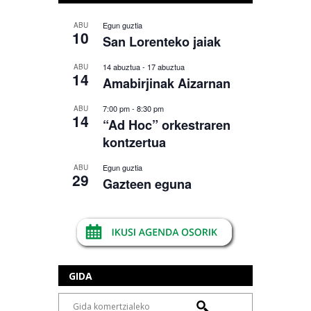
Egun guztia
ABU
10
San Lorenteko jaiak
14 abuztua
-
17 abuztua
ABU
14
Amabirjinak Aizarnan
7:00 pm
-
8:30 pm
ABU
14
“Ad Hoc” orkestraren
kontzertua
Egun guztia
ABU
29
Gazteen eguna
GIDA