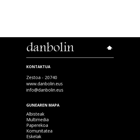
KONTAKTUA
Zestoa - 20740
www.danbolin.eus
info@danbolin.eus
GUNEAREN MAPA
Albisteak
Multimedia
Paperekoa
Komunitatea
Eskelak