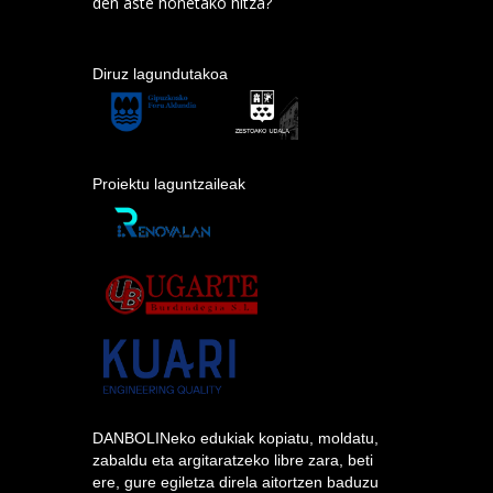
den aste honetako hitza?
Diruz lagundutakoa
Proiektu laguntzaileak
DANBOLINeko edukiak kopiatu, moldatu,
zabaldu eta argitaratzeko libre zara, beti
ere, gure egiletza direla aitortzen baduzu