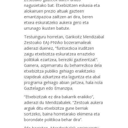
nagusietako bat. Etxebizitzen eskasia eta
alokairuen prezio altuak gazteen
emantzipazioa zailtzen ari dira, beren
etxea eskuratzeko aukera gero eta
urrunago ikusten baitute.
Testuinguru horretan, Garikoitz Mendizabal
Zestoako EAJ-PNVko bozeramaileak
adierazi duenez, “funtsezkoa iruditzen
zaigu etxebizitza eskuratzea errazteko
politikak ezartzea, bereziki gazteentzat”.
Gainera, azpimarratu du beharrezkoa dela
etxebizitza publiko gehiago eraikitzeko
izapideak azkartzea eta laguntza eta abal
programa gehiago abian jartzea, hala nola
Gaztelagun edo Emanzipa.
“Etxebizitzak ez dira bakarrik eraikiko”,
adierazi du Mendizabalek. “Zestoak aukera
argiak ditu etxebizitza gune berriak
sortzeko, baina horretarako ekimena eta
borondate politikoa behar dira”.