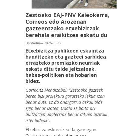
Zestoako EAJ-PNV Kaleokerra,
Correos edo Arozenan
gazteentzako etxebizitzak
berehala eraikitzea eskatu du
Danbolin— 2026-03-12
Etxebizitza publikoen eskaintza
handitzeko eta gazteei sarbidea
errazteko premiazko neurriak
eskatu ditu talde jeltzaleak,
babes-politiken eta hobarien
bidez.
Garikoitz Mendizabal: “Zestoako gazteek
beren bizi proiektua garatzeko lekua izan
behar dute. Ez da onargarria askok alde
egin behar izatea, Udala ez baita ari
bultzatzen udalerriak behar dituen bizitoki-
irtenbideak”.
Etxebizitza eskuratzea da gaur egun
Zestoako gazteek duten arazo