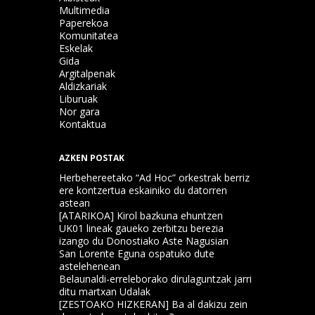
Multimedia
Paperekoa
Komunitatea
Eskelak
Gida
Argitalpenak
Aldizkariak
Liburuak
Nor gara
Kontaktua
AZKEN POSTAK
Herbehereetako “Ad Hoc” orkestrak berriz
ere kontzertua eskainiko du datorren
astean
[ATARIKOA] Kirol bazkuna ehuntzen
UK01 lineak gaueko zerbitzu berezia
izango du Donostiako Aste Nagusian
San Lorente Eguna ospatuko dute
astelehenean
Belaunaldi-erreleborako dirulaguntzak jarri
ditu martxan Udalak
[ZESTOAKO HIZKERAN] Ba al dakizu zein