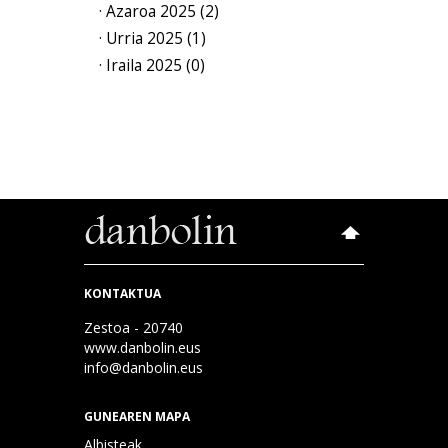
· Azaroa 2025 (2)
· Urria 2025 (1)
· Iraila 2025 (0)
KONTAKTUA
Zestoa - 20740
www.danbolin.eus
info@danbolin.eus
GUNEAREN MAPA
Albisteak