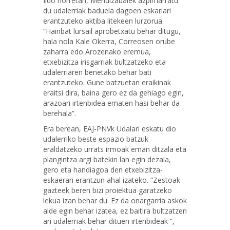
Ildo horretan, Mendizabalek azpimarratu
du udalerriak baduela dagoen eskariari
erantzuteko aktiba litekeen lurzorua:
“Hainbat lursail aprobetxatu behar ditugu,
hala nola Kale Okerra, Correosen orube
zaharra edo Arozenako eremua,
etxebizitza irisgarriak bultzatzeko eta
udalerriaren benetako behar bati
erantzuteko. Gune batzuetan eraikinak
eraitsi dira, baina gero ez da gehiago egin,
arazoari irtenbidea ematen hasi behar da
berehala”.
Era berean, EAJ-PNVk Udalari eskatu dio
udalerriko beste espazio batzuk
eraldatzeko urrats irmoak eman ditzala eta
plangintza argi batekin lan egin dezala,
gero eta handiagoa den etxebizitza-
eskaerari erantzun ahal izateko. “Zestoak
gazteek beren bizi proiektua garatzeko
lekua izan behar du. Ez da onargarria askok
alde egin behar izatea, ez baitira bultzatzen
ari udalerriak behar dituen irtenbideak ”,