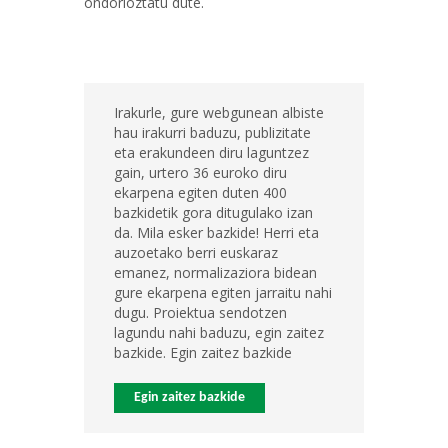
ondorioztatu dute.
Irakurle, gure webgunean albiste
hau irakurri baduzu, publizitate
eta erakundeen diru laguntzez
gain, urtero 36 euroko diru
ekarpena egiten duten 400
bazkidetik gora ditugulako izan
da. Mila esker bazkide! Herri eta
auzoetako berri euskaraz
emanez, normalizaziora bidean
gure ekarpena egiten jarraitu nahi
dugu. Proiektua sendotzen
lagundu nahi baduzu, egin zaitez
bazkide. Egin zaitez bazkide
Egin zaitez bazkide