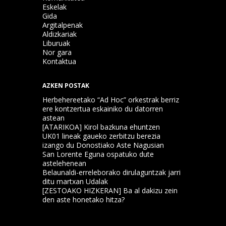
Eskelak
Gida
Argitalpenak
Aldizkariak
Liburuak
Nor gara
Kontaktua
AZKEN POSTAK
Herbehereetako “Ad Hoc” orkestrak berriz
ere kontzertua eskainiko du datorren
astean
[ATARIKOA] Kirol bazkuna ehuntzen
UK01 lineak gaueko zerbitzu berezia
izango du Donostiako Aste Nagusian
San Lorente Eguna ospatuko dute
astelehenean
Belaunaldi-erreleborako dirulaguntzak jarri
ditu martxan Udalak
[ZESTOAKO HIZKERAN] Ba al dakizu zein
den aste honetako hitza?