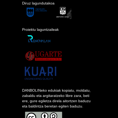
Diruz lagundutakoa
Proiektu laguntzaileak
DANBOLINeko edukiak kopiatu, moldatu,
zabaldu eta argitaratzeko libre zara, beti
ere, gure egiletza direla aitortzen baduzu
eta baldintza beretan egiten baduzu.