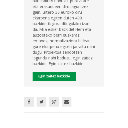
hau irakurri baduzu, publizitate
eta erakundeen diru laguntzez
gain, urtero 36 euroko diru
ekarpena egiten duten 400
bazkidetik gora ditugulako izan
da. Mila esker bazkide! Herri eta
auzoetako berri euskaraz
emanez, normalizaziora bidean
gure ekarpena egiten jarraitu nahi
dugu. Proiektua sendotzen
lagundu nahi baduzu, egin zaitez
bazkide. Egin zaitez bazkide
Egin zaitez bazkide