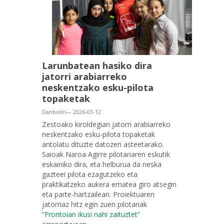
Larunbatean hasiko dira
jatorri arabiarreko
neskentzako esku-pilota
topaketak
Danbolin— 2026-03-12
Zestoako kiroldegian jatorri arabiarreko
neskentzako esku-pilota topaketak
antolatu dituzte datozen asteetarako.
Saioak Naroa Agirre pilotariaren eskutik
eskainiko dira, eta helburua da neska
gazteei pilota ezagutzeko eta
praktikatzeko aukera ematea giro atsegin
eta parte-hartzailean. Proiektuaren
jatorriaz hitz egin zuen pilotariak
“Frontoian ikusi nahi zaituztet”