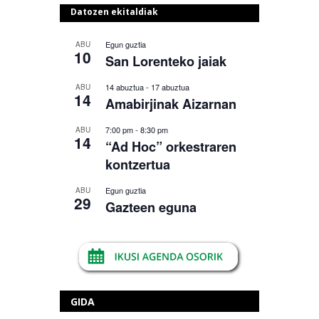
Datozen ekitaldiak
Egun guztia
ABU
10
San Lorenteko jaiak
14 abuztua
-
17 abuztua
ABU
14
Amabirjinak Aizarnan
7:00 pm
-
8:30 pm
ABU
14
“Ad Hoc” orkestraren
kontzertua
Egun guztia
ABU
29
Gazteen eguna
GIDA