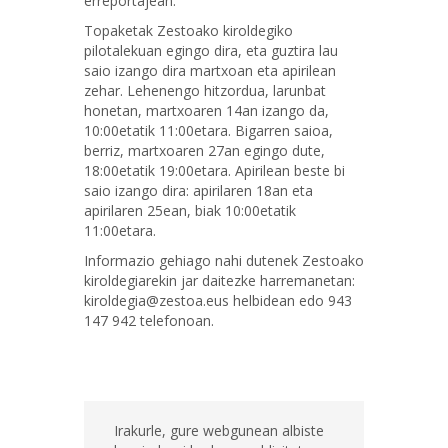
erreportajean.
Topaketak Zestoako kiroldegiko
pilotalekuan egingo dira, eta guztira lau
saio izango dira martxoan eta apirilean
zehar. Lehenengo hitzordua, larunbat
honetan, martxoaren 14an izango da,
10:00etatik 11:00etara. Bigarren saioa,
berriz, martxoaren 27an egingo dute,
18:00etatik 19:00etara. Apirilean beste bi
saio izango dira: apirilaren 18an eta
apirilaren 25ean, biak 10:00etatik
11:00etara.
Informazio gehiago nahi dutenek Zestoako
kiroldegiarekin jar daitezke harremanetan:
kiroldegia@zestoa.eus helbidean edo 943
147 942 telefonoan.
Irakurle, gure webgunean albiste