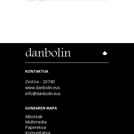
KONTAKTUA
Zestoa - 20740
www.danbolin.eus
info@danbolin.eus
GUNEAREN MAPA
Albisteak
Multimedia
Paperekoa
Komunitatea