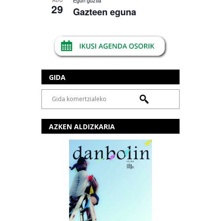
Egun guztia
ABU
29
Gazteen eguna
GIDA
AZKEN ALDIZKARIA