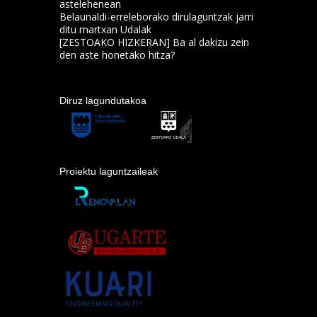
astelehenean
Belaunaldi-erreleborako dirulaguntzak jarri
ditu martxan Udalak
[ZESTOAKO HIZKERAN] Ba al dakizu zein
den aste honetako hitza?
Diruz lagundutakoa
Proiektu laguntzaileak