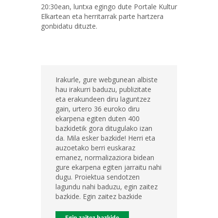
20:30ean, luntxa egingo dute Portale Kultur
Elkartean eta herritarrak parte hartzera
gonbidatu dituzte.
Irakurle, gure webgunean albiste
hau irakurri baduzu, publizitate
eta erakundeen diru laguntzez
gain, urtero 36 euroko diru
ekarpena egiten duten 400
bazkidetik gora ditugulako izan
da. Mila esker bazkide! Herri eta
auzoetako berri euskaraz
emanez, normalizaziora bidean
gure ekarpena egiten jarraitu nahi
dugu. Proiektua sendotzen
lagundu nahi baduzu, egin zaitez
bazkide. Egin zaitez bazkide