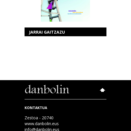
JARRAI GAITZAZU
KONTAKTUA
Zestoa - 20740
www.danbolin.eus
info@danbolin.eus