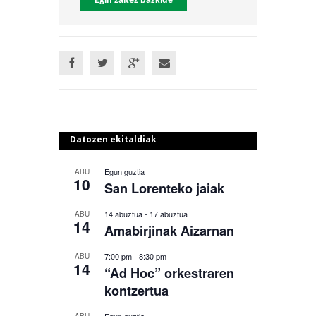
Egin zaitez bazkide
Datozen ekitaldiak
Egun guztia
ABU
10
San Lorenteko jaiak
14 abuztua
-
17 abuztua
ABU
14
Amabirjinak Aizarnan
7:00 pm
-
8:30 pm
ABU
14
“Ad Hoc” orkestraren
kontzertua