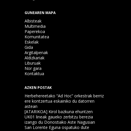
GUNEAREN MAPA
Albisteak
Multimedia
Paperekoa
Komunitatea
Eskelak
Gida
Argitalpenak
Aldizkariak
Liburuak
Nor gara
Kontaktua
AZKEN POSTAK
Herbehereetako “Ad Hoc” orkestrak berriz
ere kontzertua eskainiko du datorren
astean
[ATARIKOA] Kirol bazkuna ehuntzen
UK01 lineak gaueko zerbitzu berezia
izango du Donostiako Aste Nagusian
San Lorente Eguna ospatuko dute