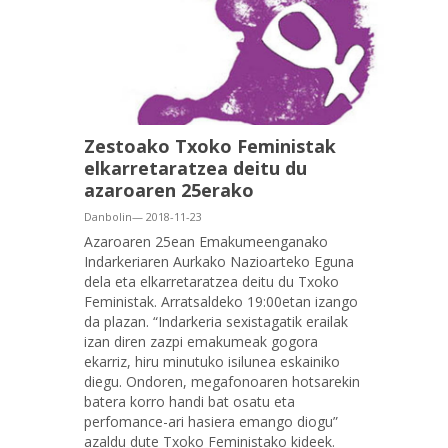
Zestoako Txoko Feministak
elkarretaratzea deitu du
azaroaren 25erako
Danbolin— 2018-11-23
Azaroaren
25
ean Emakumeenganako
Indarkeriaren Aurkako Nazioarteko Eguna
dela eta elkarretaratzea deitu du Txoko
Feministak. Arratsaldeko 19:00etan izango
da plazan. “Indarkeria sexistagatik erailak
izan diren zazpi emakumeak gogora
ekarriz, hiru minutuko isilunea eskainiko
diegu. Ondoren, megafonoaren hotsarekin
batera korro handi bat osatu eta
perfomance-ari hasiera emango diogu”
azaldu dute Txoko Feministako kideek.