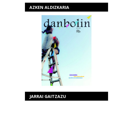
AZKEN ALDIZKARIA
JARRAI GAITZAZU