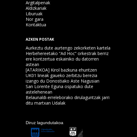
Argitalpenak
Aldizkariak
Liburuak
Nor gara
Kontaktua
AZKEN POSTAK
Aurkeztu dute aurtengo zekorketen kartela
Herbehereetako “Ad Hoc” orkestrak berriz
ere kontzertua eskainiko du datorren
astean
[ATARIKOA] Kirol bazkuna ehuntzen
UK01 lineak gaueko zerbitzu berezia
izango du Donostiako Aste Nagusian
San Lorente Eguna ospatuko dute
astelehenean
Belaunaldi-erreleborako dirulaguntzak jarri
ditu martxan Udalak
Diruz lagundutakoa