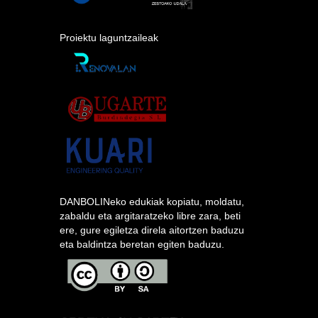
Proiektu laguntzaileak
DANBOLINeko edukiak kopiatu, moldatu,
zabaldu eta argitaratzeko libre zara, beti
ere, gure egiletza direla aitortzen baduzu
eta baldintza beretan egiten baduzu.