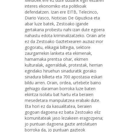
Medioek ere ez dute dudarik egin elizaren
interes ekonomiko eta politkoak
defendatzen. Izan ere EITB, Telecinco,
Diario Vasco, Noticias De Gipuzkoa eta
abar luze batek, Zestoako igande
gertakaria probestu nahi izan dute egoera
nahastu edota kriminalizatzeko. Orain arte
ez da Zestoako Gaztetxearen auziaz inor
gogoratu, elikagai biltegia, sektore
zaurgarriekin lanketa eta ekimenak,
hamarnaka prentsa ohar, ekimen
kulturalak, agerraldiak, protestak, herrian
egindako hiruehun sinaduratik gorako
sinadura bilketa eta 700 apostasia eskari
bildu arren. Orain, ordea, urtebete baino
gehiago daraman borroka luze baten
ekintza isolatu bat hartu eta beraien
mesedetara manipulatzea erabaki dute.
Eta hori ez da kasualitatea, beraien
gogoan dagoena ez baita Zestoako eliz
komunitateak jaso lezakeen eragozpena;
jo puntuan dagoena gazte antolatuen
borroka da, jo puntuan gazteok