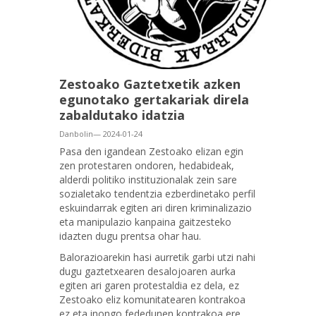
Zestoako Gaztetxetik azken
egunotako gertakariak direla
zabaldutako idatzia
Danbolin— 2024-01-24
Pasa den igandean Zestoako elizan egin
zen protestaren ondoren, hedabideak,
alderdi politiko instituzionalak zein sare
sozialetako tendentzia ezberdinetako perfil
eskuindarrak egiten ari diren kriminalizazio
eta manipulazio kanpaina gaitzesteko
idazten dugu prentsa ohar hau.
Balorazioarekin hasi aurretik garbi utzi nahi
dugu gaztetxearen desalojoaren aurka
egiten ari garen protestaldia ez dela, ez
Zestoako eliz komunitatearen kontrakoa
ez eta inongo fededunen kontrakoa ere.