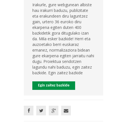
Irakurle, gure webgunean albiste
hau irakurri baduzu, publizitate
eta erakundeen diru laguntzez
gain, urtero 36 euroko diru
ekarpena egiten duten 400
bazkidetik gora ditugulako izan
da. Mila esker bazkide! Herri eta
auzoetako berri euskaraz
emanez, normalizaziora bidean
gure ekarpena egiten jarraitu nahi
dugu. Proiektua sendotzen
lagundu nahi baduzu, egin zaitez
bazkide. Egin zaitez bazkide
Egin zaitez bazkide