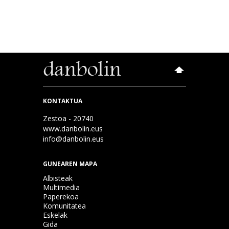
KONTAKTUA
Zestoa - 20740
www.danbolin.eus
info@danbolin.eus
GUNEAREN MAPA
Albisteak
Multimedia
Paperekoa
Komunitatea
Eskelak
Gida