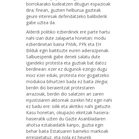
borrokarako kudeatzen ditugun espazioak
dira; finean, guztien helburua gazteak
geure interesak defendatzeko balibiderik
gabe uztea da.
Alderdi politiko ezberdinek ere parte hartu
nahi izan dute zalaparta honetan; modu
ezberdinetan baina PNVk, PPk eta EH
Bilduk egin baitituzte euren adierazpenak.
Salbuespenik gabe denek salatu dute
igandeko protesta eta guztiak bat datoz
berdinean: ezer ez dugunok ezingo dugu
inoiz ezer eduki, protesta inor gogaitzeko
modukoa bihurtzen bada ez baita zilegia;
berdin dio beraientzat protestaren
arrazoiak, berdin dio salatzen ari zaren
injustiziaren aktoreak zurekin hitz egin nahi
ez badu ere: isilik eta akritiko nahi gaituzte.
Kasu honetan, okupazio ekintzak hasiera-
hasieratik uzten du Gazte Asanbladaren
ahotsa eztabaidatik kanpo, guztia egin
behar baita Estatuaren barneko markoak
errespetatuz, eta nola ez heurek