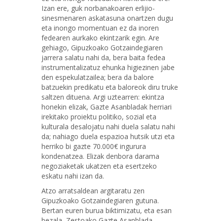
Izan ere, guk norbanakoaren erlijio-
sinesmenaren askatasuna onartzen dugu
eta inongo momentuan ez da inoren
fedearen aurkako ekintzarik egin. Are
gehiago, Gipuzkoako Gotzaindegiaren
jarrera salatu nahi da, bera baita fedea
instrumentalizatuz ehunka higiezinen jabe
den espekulatzailea; bera da balore
batzuekin predikatu eta baloreok diru truke
saltzen dituena. Argi uztearren: ekintza
honekin elizak, Gazte Asanbladak herriari
irekitako proiektu politiko, sozial eta
kulturala desalojatu nahi duela salatu nahi
da; nahiago duela espazioa hutsik utzi eta
herriko bi gazte 70.000€ ingurura
kondenatzea. Elizak denbora darama
negoziaketak ukatzen eta esertzeko
eskatu nahi izan da.
Atzo arratsaldean argitaratu zen
Gipuzkoako Gotzaindegiaren gutuna.
Bertan euren burua biktimizatu, eta esan
bezala, Zestoako Gazte Asanblada