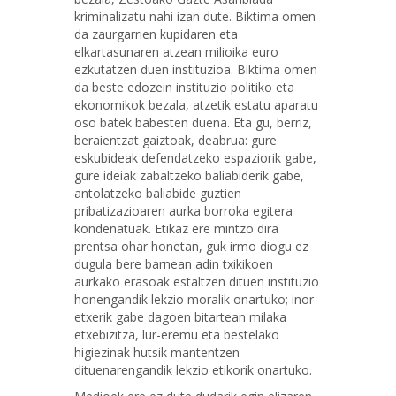
kriminalizatu nahi izan dute. Biktima omen
da zaurgarrien kupidaren eta
elkartasunaren atzean milioika euro
ezkutatzen duen instituzioa. Biktima omen
da beste edozein instituzio politiko eta
ekonomikok bezala, atzetik estatu aparatu
oso batek babesten duena. Eta gu, berriz,
beraientzat gaiztoak, deabrua: gure
eskubideak defendatzeko espaziorik gabe,
gure ideiak zabaltzeko baliabiderik gabe,
antolatzeko baliabide guztien
pribatizazioaren aurka borroka egitera
kondenatuak. Etikaz ere mintzo dira
prentsa ohar honetan, guk irmo diogu ez
dugula bere barnean adin txikikoen
aurkako erasoak estaltzen dituen instituzio
honengandik lekzio moralik onartuko; inor
etxerik gabe dagoen bitartean milaka
etxebizitza, lur-eremu eta bestelako
higiezinak hutsik mantentzen
dituenarengandik lekzio etikorik onartuko.