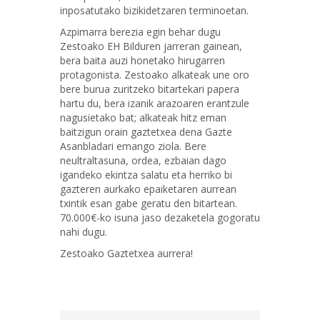
inposatutako bizikidetzaren terminoetan.
Azpimarra berezia egin behar dugu
Zestoako EH Bilduren jarreran gainean,
bera baita auzi honetako hirugarren
protagonista. Zestoako alkateak une oro
bere burua zuritzeko bitartekari papera
hartu du, bera izanik arazoaren erantzule
nagusietako bat; alkateak hitz eman
baitzigun orain gaztetxea dena Gazte
Asanbladari emango ziola. Bere
neultraltasuna, ordea, ezbaian dago
igandeko ekintza salatu eta herriko bi
gazteren aurkako epaiketaren aurrean
txintik esan gabe geratu den bitartean.
70.000€-ko isuna jaso dezaketela gogoratu
nahi dugu.
Zestoako Gaztetxea aurrera!