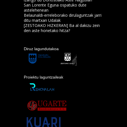
San Lorente Eguna ospatuko dute
astelehenean
Belaunaldi-erreleborako dirulaguntzak jarri
ditu martxan Udalak
[ZESTOAKO HIZKERAN] Ba al dakizu zein
den aste honetako hitza?
Diruz lagundutakoa
Proiektu laguntzaileak