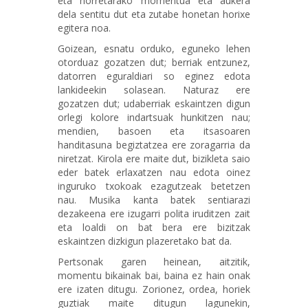
eta horretarako momentua eta aukera
dela sentitu dut eta zutabe honetan horixe
egitera noa.
Goizean, esnatu orduko, eguneko lehen
otorduaz gozatzen dut; berriak entzunez,
datorren eguraldiari so eginez edota
lankideekin solasean. Naturaz ere
gozatzen dut; udaberriak eskaintzen digun
orlegi kolore indartsuak hunkitzen nau;
mendien, basoen eta itsasoaren
handitasuna begiztatzea ere zoragarria da
niretzat. Kirola ere maite dut, bizikleta saio
eder batek erlaxatzen nau edota oinez
inguruko txokoak ezagutzeak betetzen
nau. Musika kanta batek sentiarazi
dezakeena ere izugarri polita iruditzen zait
eta loaldi on bat bera ere bizitzak
eskaintzen dizkigun plazeretako bat da.
Pertsonak garen heinean, aitzitik,
momentu bikainak bai, baina ez hain onak
ere izaten ditugu. Zorionez, ordea, horiek
guztiak maite ditugun lagunekin,