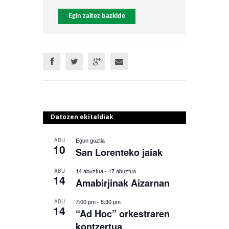
Egin zaitez bazkide
Datozen ekitaldiak
Egun guztia
ABU
10
San Lorenteko jaiak
14 abuztua
-
17 abuztua
ABU
14
Amabirjinak Aizarnan
7:00 pm
-
8:30 pm
ABU
14
“Ad Hoc” orkestraren
kontzertua