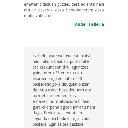
ematen didazuen guztiei, zera adierazi nahi
dizuet: eskerrik asko bene-benetan; asko
maite zaituztet!
Ander Telleria
Irakurle, gure webgunean albiste
hau irakurri baduzu, publizitate
eta erakundeen diru laguntzez
gain, urtero 36 euroko diru
ekarpena egiten duten 400
bazkidetik gora ditugulako izan
da. Mila esker bazkide! Herri eta
auzoetako berri euskaraz
emanez, normalizaziora bidean
gure ekarpena egiten jarraitu nahi
dugu. Proiektua sendotzen
lagundu nahi baduzu, egin zaitez
bazkide. Egin zaitez bazkide