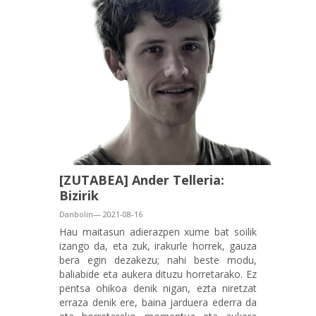
[ZUTABEA] Ander Telleria:
Bizirik
Danbolin— 2021-08-16
Hau maitasun adierazpen xume bat soilik
izango da, eta zuk, irakurle horrek, gauza
bera egin dezakezu; nahi beste modu,
baliabide eta aukera dituzu horretarako. Ez
pentsa ohikoa denik nigan, ezta niretzat
erraza denik ere, baina jarduera ederra da