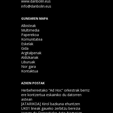
www.danbolin.eus
info@danbolin.eus
GUNEAREN MAPA
Albisteak
Multimedia
Paperekoa
Komunitatea
Eskelak
Gida
Argitalpenak
Aldizkariak
Liburuak
Nor gara
Kontaktua
AZKEN POSTAK
Herbehereetako “Ad Hoc” orkestrak berriz
ere kontzertua eskainiko du datorren
astean
[ATARIKOA] Kirol bazkuna ehuntzen
UK01 lineak gaueko zerbitzu berezia
izango du Donostiako Aste Nagusian