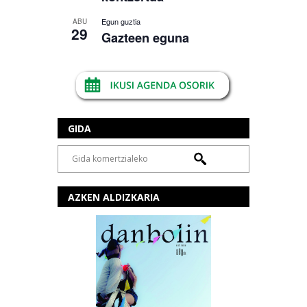
Egun guztia
ABU
29
Gazteen eguna
GIDA
AZKEN ALDIZKARIA