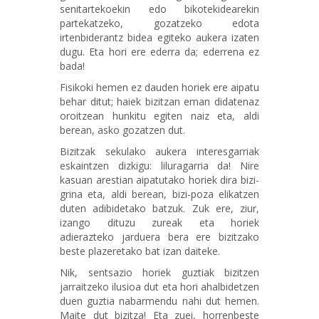
senitartekoekin edo bikotekidearekin
partekatzeko, gozatzeko edota
irtenbiderantz bidea egiteko aukera izaten
dugu. Eta hori ere ederra da; ederrena ez
bada!
Fisikoki hemen ez dauden horiek ere aipatu
behar ditut; haiek bizitzan eman didatenaz
oroitzean hunkitu egiten naiz eta, aldi
berean, asko gozatzen dut.
Bizitzak sekulako aukera interesgarriak
eskaintzen dizkigu: liluragarria da! Nire
kasuan arestian aipatutako horiek dira bizi-
grina eta, aldi berean, bizi-poza elikatzen
duten adibidetako batzuk. Zuk ere, ziur,
izango dituzu zureak eta horiek
adierazteko jarduera bera ere bizitzako
beste plazeretako bat izan daiteke.
Nik, sentsazio horiek guztiak bizitzen
jarraitzeko ilusioa dut eta hori ahalbidetzen
duen guztia nabarmendu nahi dut hemen.
Maite dut bizitza! Eta zuei, horrenbeste