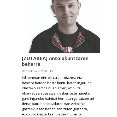
[ZUTABEA] Antolakuntzaren
beharra
Danbolin— 2021-03-15
Hil honetan niri tokatu zait idaztea eta,
hasiera batean beste kontu baten inguruan
idazteko asmoa nuen arren, ezin utzi
oharkabean pasatzen, azken aste hauetan
gure inguruko hainbat herrietan gertatzen ari
dena; batik bat, otsailaren 6an Azkoitiko
gazteek jasan behar izan zuten gertaera,
Azkoitiko Gazte Asanbladak hurrengo