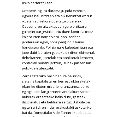
asko bertaratu zen.
Urtebete inguru daramagu jada ezohiko
egoera hau bizitzen eta nik behintzat ez dut
ikusten aurrekora bueltatuko garenik.
Osasunaren aitzakiapean gure bizitzaren
gainean burgesiak hartu duen kontrola (noiz
kalera irten noiz etxera joan, zenbat
jenderekin egon, nora joan) inoiz baino
handiagoa da. Polizia gure kaleetan jaun eta
jabe dabil beraien gustuko ez diren ekimenak
debekatzen, kartelak eta pankartak kentzen,
kontrolak nonahi jartzen, isunak jartzen lan
politikoa egiteagatik.
Zerbaitetarako balio badute neurriok,
sistema kapitalistaren berrestrukturaketak
ekarriko dituen miseriei erantzunez, aurre
egingo dion langileriaren antolakuntzarako
aukerak erasotzeko balio dute, gazteak
diziplinatuz eta beldurra sartuz. Azkoitikoa,
egiten ari diren indar erakustaldi askotariko
bat da, Donostiako Alde Zaharrekoa bezala.