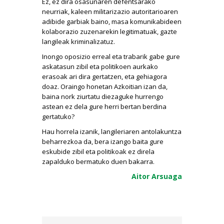
Ez, ez dira osasunaren defentsarako
neurriak, kaleen militarizazio autoritarioaren
adibide garbiak baino, masa komunikabideen
kolaborazio zuzenarekin legitimatuak, gazte
langileak kriminalizatuz.
Inongo oposizio erreal eta trabarik gabe gure
askatasun zibil eta politikoen aurkako
erasoak ari dira gertatzen, eta gehiagora
doaz. Oraingo honetan Azkoitian izan da,
baina nork ziurtatu diezaguke hurrengo
astean ez dela gure herri bertan berdina
gertatuko?
Hau horrela izanik, langileriaren antolakuntza
beharrezkoa da, bera izango baita gure
eskubide zibil eta politikoak ez direla
zapalduko bermatuko duen bakarra.
Aitor Arsuaga