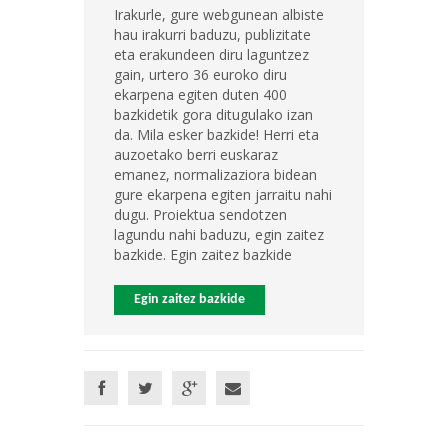
Irakurle, gure webgunean albiste
hau irakurri baduzu, publizitate
eta erakundeen diru laguntzez
gain, urtero 36 euroko diru
ekarpena egiten duten 400
bazkidetik gora ditugulako izan
da. Mila esker bazkide! Herri eta
auzoetako berri euskaraz
emanez, normalizaziora bidean
gure ekarpena egiten jarraitu nahi
dugu. Proiektua sendotzen
lagundu nahi baduzu, egin zaitez
bazkide. Egin zaitez bazkide
Egin zaitez bazkide