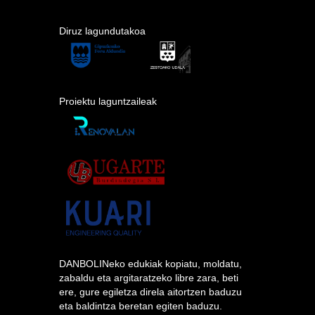
Diruz lagundutakoa
Proiektu laguntzaileak
DANBOLINeko edukiak kopiatu, moldatu,
zabaldu eta argitaratzeko libre zara, beti
ere, gure egiletza direla aitortzen baduzu
eta baldintza beretan egiten baduzu.