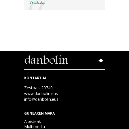
Danbolin
KONTAKTUA
Zestoa - 20740
www.danbolin.eus
info@danbolin.eus
GUNEAREN MAPA
Albisteak
Multimedia