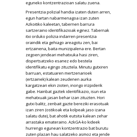
eguneko kontzentrazioan salatu zuena.
Presentzia polizial handia izaten duten arren,
egun hartan nabarmenagoa izan zuten
Azkoitiko kaleetan, tabernen barrura
sartzeraino identifikazioak eginez. Tabernak
itxi orduko polizia indarren presentzia
oraindik eta gehiago areagotu zen, bai
ertzainena, baita munizipalena ere. Bertan
zegoen jendeari mehatxuka hasi ziren,
dispertsatzeko esanez edo bestela
identifikatu egingo zituztela. Minutu gutxiren
barruan, estatuaren mertzenarioek
(ertzainek) kalean zeudenen aurka
kargatzeari ekin zioten, inongo irizpiderik
gabe. Hainbat gaztek identifikazio, isun eta
mehatxuak jasan behar izan zituzten. Hori
gutxi balitz, zenbait gazte bereziki erasotuak
izan ziren (ostikoak eta kolpeak jaso izana
salatu dute), bat ahotik eutsita kalean zehar
arrastaka emateraino. AzkGA-ko kideek
hurrengo egunean kontzentrazio bat burutu
zuten plazan hau salatzeko asmoz eta jende