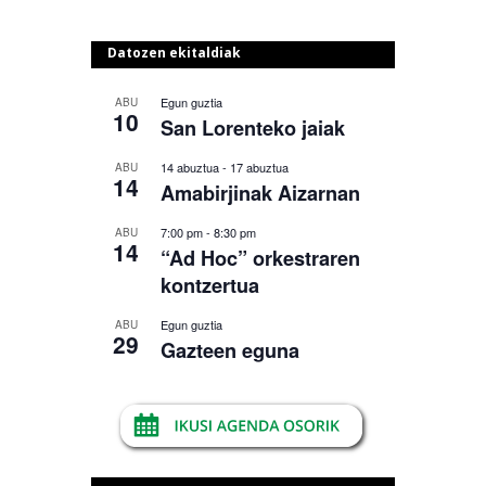
Datozen ekitaldiak
Egun guztia
ABU
10
San Lorenteko jaiak
14 abuztua
-
17 abuztua
ABU
14
Amabirjinak Aizarnan
7:00 pm
-
8:30 pm
ABU
14
“Ad Hoc” orkestraren
kontzertua
Egun guztia
ABU
29
Gazteen eguna