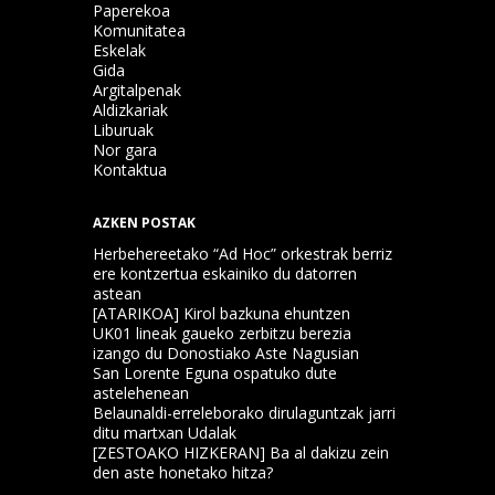
Paperekoa
Komunitatea
Eskelak
Gida
Argitalpenak
Aldizkariak
Liburuak
Nor gara
Kontaktua
AZKEN POSTAK
Herbehereetako “Ad Hoc” orkestrak berriz
ere kontzertua eskainiko du datorren
astean
[ATARIKOA] Kirol bazkuna ehuntzen
UK01 lineak gaueko zerbitzu berezia
izango du Donostiako Aste Nagusian
San Lorente Eguna ospatuko dute
astelehenean
Belaunaldi-erreleborako dirulaguntzak jarri
ditu martxan Udalak
[ZESTOAKO HIZKERAN] Ba al dakizu zein
den aste honetako hitza?