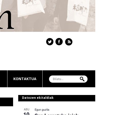
KONTAKTUA
Datozen ekitaldiak
Egun guztia
ABU
10