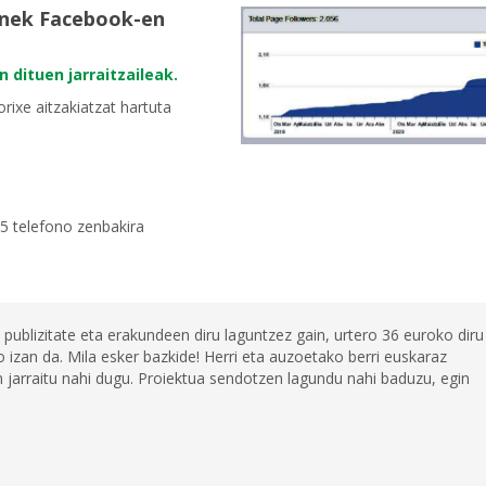
linek Facebook-en
 dituen jarraitzaileak.
rixe aitzakiatzat hartuta
65 telefono zenbakira
 publizitate eta erakundeen diru laguntzez gain, urtero 36 euroko diru
 izan da. Mila esker bazkide! Herri eta auzoetako berri euskaraz
jarraitu nahi dugu. Proiektua sendotzen lagundu nahi baduzu, egin