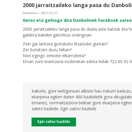
2000 jarraitzaileko langa pasa du Danbo
Danbolin— 2021-02-27
Geroz
eta
gehiago
dira Danbolinek Facebook sarean
2000
jarraitzaileko
langa
pasa
du
duela
aste
batzuk eta ho
galdera batekin gatorkizu oraingoan:
Zein gai lantzea gustatuko litzaizuke gurean?
Zer botatzen duzu faltan?
Nori egingo zenioke elkarrizketa?
Eman zure erantzuna iruzkinetan edota bidali 722 60 92 
Irakurle, gure webgunean albiste hau irakurri baduzu,
ekarpena egiten duten 400 bazkidetik gora ditugulako
emanez, normalizaziora bidean gure ekarpena egiten 
zaitez bazkide. Egin zaitez bazkide
Egin zaitez bazkide