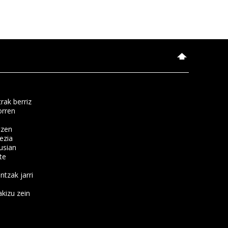
rak berriz
orren
tzen
ezia
usian
te
ntzak jarri
kizu zein