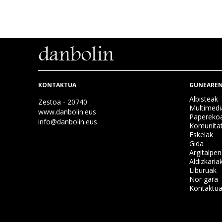
KONTAKTUA
GUNEAREN
Albisteak
Zestoa - 20740
Multimedi
www.danbolin.eus
Papereko
info@danbolin.eus
Komunita
Eskelak
Gida
Argitalpe
Aldizkaria
Liburuak
Nor gara
Kontaktu