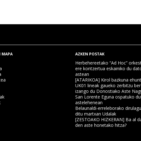
 MAPA
AZKEN POSTAK
Herbehereetako “Ad Hoc” orkest
a
ere kontzertua eskainiko du dat
a
astean
tea
[ATARIKOA] Kirol bazkuna ehun
UK01 lineak gaueko zerbitzu ber
izango du Donostiako Aste Nag
nak
San Lorente Eguna ospatuko du
k
astelehenean
Belaunaldi-erreleborako dirulagu
ditu martxan Udalak
a
[ZESTOAKO HIZKERAN] Ba al da
den aste honetako hitza?