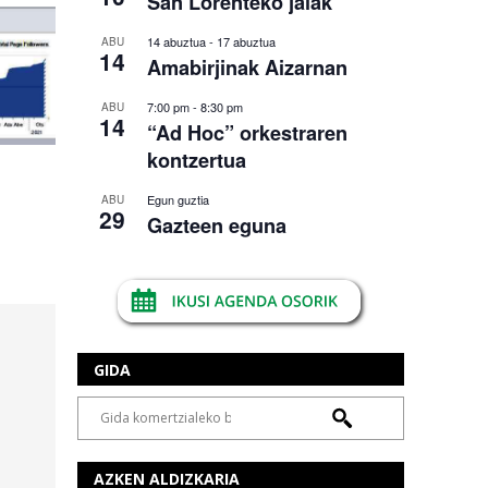
San Lorenteko jaiak
14 abuztua
-
17 abuztua
ABU
14
Amabirjinak Aizarnan
7:00 pm
-
8:30 pm
ABU
14
“Ad Hoc” orkestraren
kontzertua
Egun guztia
ABU
29
Gazteen eguna
GIDA
AZKEN ALDIZKARIA