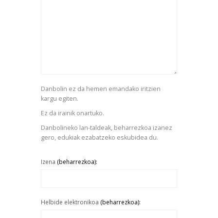
Danbolin ez da hemen emandako iritzien
kargu egiten.
Ez da irainik onartuko.
Danbolineko lan-taldeak, beharrezkoa izanez
gero, edukiak ezabatzeko eskubidea du.
Izena
(beharrezkoa):
Helbide elektronikoa
(beharrezkoa):