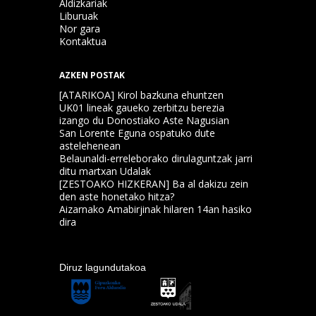
Aldizkariak
Liburuak
Nor gara
Kontaktua
AZKEN POSTAK
[ATARIKOA] Kirol bazkuna ehuntzen
UK01 lineak gaueko zerbitzu berezia
izango du Donostiako Aste Nagusian
San Lorente Eguna ospatuko dute
astelehenean
Belaunaldi-erreleborako dirulaguntzak jarri
ditu martxan Udalak
[ZESTOAKO HIZKERAN] Ba al dakizu zein
den aste honetako hitza?
Aizarnako Amabirjinak hilaren 14an hasiko
dira
Diruz lagundutakoa