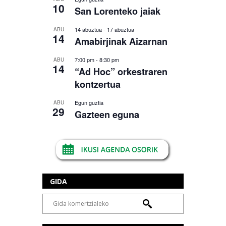
10
San Lorenteko jaiak
14 abuztua
-
17 abuztua
ABU
14
Amabirjinak Aizarnan
7:00 pm
-
8:30 pm
ABU
14
“Ad Hoc” orkestraren
kontzertua
Egun guztia
ABU
29
Gazteen eguna
GIDA