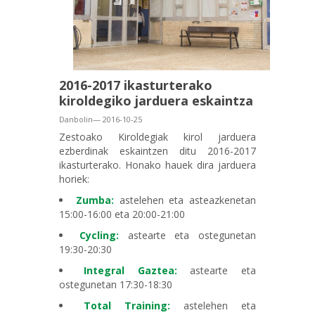
2016-2017 ikasturterako
kiroldegiko jarduera eskaintza
Danbolin— 2016-10-25
Zestoako Kiroldegiak kirol jarduera
ezberdinak eskaintzen ditu 2016-2017
ikasturterako. Honako hauek dira jarduera
horiek:
Zumba:
astelehen eta asteazkenetan
15:00-16:00 eta 20:00-21:00
Cycling:
astearte eta ostegunetan
19:30-20:30
Integral Gaztea:
astearte eta
ostegunetan 17:30-18:30
Total Training:
astelehen eta