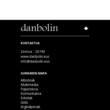
KONTAKTUA
Zestoa - 20740
www.danbolin.eus
info@danbolin.eus
GUNEAREN MAPA
Albisteak
Multimedia
Paperekoa
Komunitatea
Eskelak
Gida
Argitalpenak