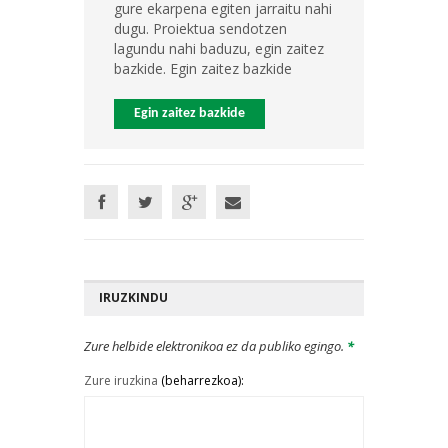
gure ekarpena egiten jarraitu nahi
dugu. Proiektua sendotzen
lagundu nahi baduzu, egin zaitez
bazkide. Egin zaitez bazkide
Egin zaitez bazkide
IRUZKINDU
Zure helbide elektronikoa ez da publiko egingo.
*
Zure iruzkina
(beharrezkoa):