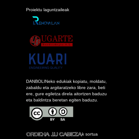
Proiektu laguntzaileak
DANBOLINeko edukiak kopiatu, moldatu,
zabaldu eta argitaratzeko libre zara, beti
ere, gure egiletza direla aitortzen baduzu
eta baldintza beretan egiten baduzu.
k sortua