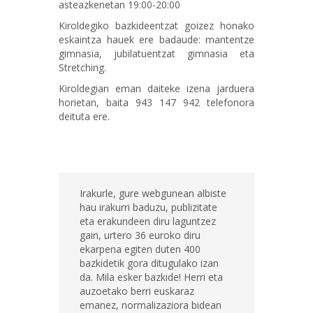
asteazkenetan 19:00-20:00
Kiroldegiko bazkideentzat goizez honako
eskaintza hauek ere badaude: mantentze
gimnasia, jubilatuentzat gimnasia eta
Stretching.
Kiroldegian eman daiteke izena jarduera
horietan, baita 943 147 942 telefonora
deituta ere.
Irakurle, gure webgunean albiste
hau irakurri baduzu, publizitate
eta erakundeen diru laguntzez
gain, urtero 36 euroko diru
ekarpena egiten duten 400
bazkidetik gora ditugulako izan
da. Mila esker bazkide! Herri eta
auzoetako berri euskaraz
emanez, normalizaziora bidean