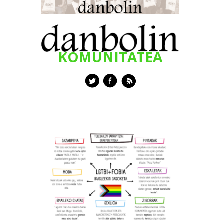
KOMUNITATEA