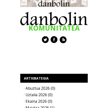
KOMUNITATEA
ARTXIBATEGIA
· Abuztua 2026 (0)
· Uztaila 2026 (0)
· Ekaina 2026 (0)
· Maiatza 2026 (1)