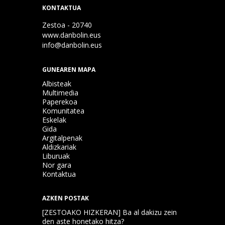
KONTAKTUA
Zestoa - 20740
www.danbolin.eus
info@danbolin.eus
GUNEAREN MAPA
Albisteak
Multimedia
Paperekoa
Komunitatea
Eskelak
Gida
Argitalpenak
Aldizkariak
Liburuak
Nor gara
Kontaktua
AZKEN POSTAK
[ZESTOAKO HIZKERAN] Ba al dakizu zein
den aste honetako hitza?