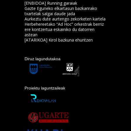
[ENBIDOA] Running garaiak
Gazte Eguneko elkartasun bazkarirako
txartelak salgai daude jada
Aurkeztu dute aurtengo zekorketen kartela
Herbehereetako “Ad Hoc” orkestrak berriz
ere kontzertua eskainiko du datorren
astean
[ATARIKOA] Kirol bazkuna ehuntzen
Diruz lagundutakoa
Proiektu laguntzaileak