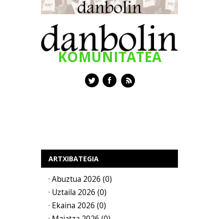
KOMUNITATEA
ARTXIBATEGIA
· Abuztua 2026 (0)
· Uztaila 2026 (0)
· Ekaina 2026 (0)
· Maiatza 2026 (0)