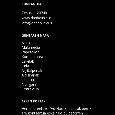
KONTAKTUA
Zestoa - 20740
www.danbolin.eus
info@danbolin.eus
GUNEAREN MAPA
Albisteak
Multimedia
Paperekoa
Komunitatea
Eskelak
Gida
Argitalpenak
Aldizkariak
Liburuak
Nor gara
Kontaktua
AZKEN POSTAK
Herbehereetako “Ad Hoc” orkestrak berriz
ere kontzertua eskainiko du datorren