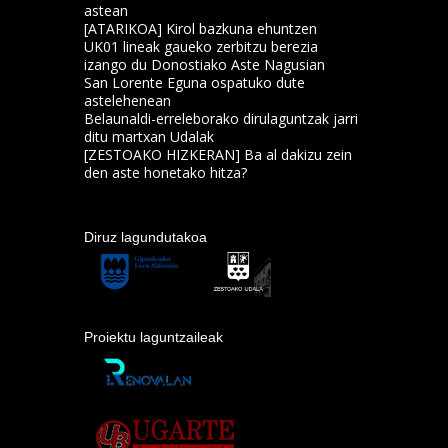
astean
[ATARIKOA] Kirol bazkuna ehuntzen
UK01 lineak gaueko zerbitzu berezia
izango du Donostiako Aste Nagusian
San Lorente Eguna ospatuko dute
astelehenean
Belaunaldi-erreleborako dirulaguntzak jarri
ditu martxan Udalak
[ZESTOAKO HIZKERAN] Ba al dakizu zein
den aste honetako hitza?
Diruz lagundutakoa
Proiektu laguntzaileak