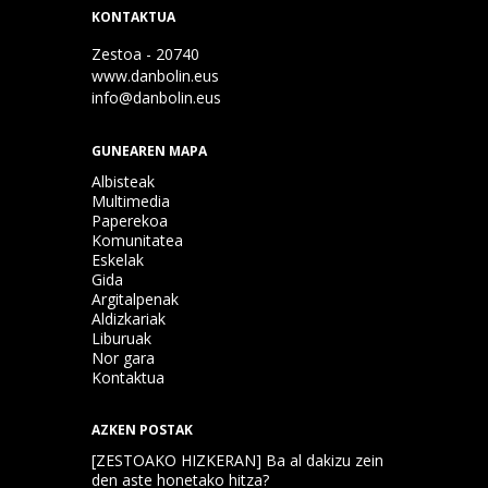
KONTAKTUA
Zestoa - 20740
www.danbolin.eus
info@danbolin.eus
GUNEAREN MAPA
Albisteak
Multimedia
Paperekoa
Komunitatea
Eskelak
Gida
Argitalpenak
Aldizkariak
Liburuak
Nor gara
Kontaktua
AZKEN POSTAK
[ZESTOAKO HIZKERAN] Ba al dakizu zein
den aste honetako hitza?