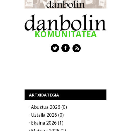
KOMUNITATEA
ARTXIBATEGIA
· Abuztua 2026 (0)
· Uztaila 2026 (0)
· Ekaina 2026 (1)
· Maiatza 2026 (2)