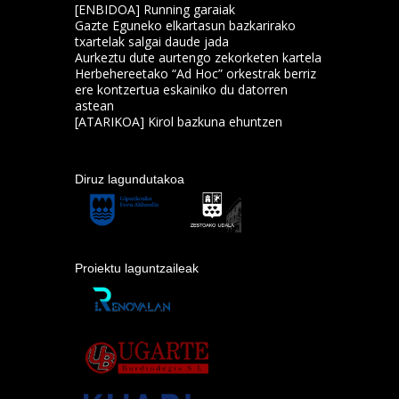
[ENBIDOA] Running garaiak
Gazte Eguneko elkartasun bazkarirako
txartelak salgai daude jada
Aurkeztu dute aurtengo zekorketen kartela
Herbehereetako “Ad Hoc” orkestrak berriz
ere kontzertua eskainiko du datorren
astean
[ATARIKOA] Kirol bazkuna ehuntzen
Diruz lagundutakoa
Proiektu laguntzaileak