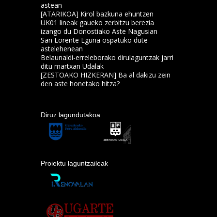
astean
[ATARIKOA] Kirol bazkuna ehuntzen
UK01 lineak gaueko zerbitzu berezia
izango du Donostiako Aste Nagusian
San Lorente Eguna ospatuko dute
astelehenean
Belaunaldi-erreleborako dirulaguntzak jarri
ditu martxan Udalak
[ZESTOAKO HIZKERAN] Ba al dakizu zein
den aste honetako hitza?
Diruz lagundutakoa
Proiektu laguntzaileak