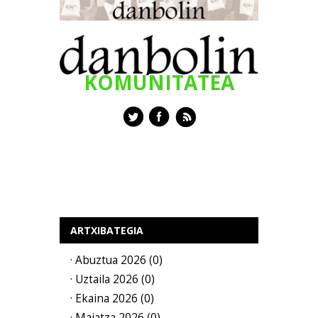
KOMUNITATEA
ARTXIBATEGIA
· Abuztua 2026 (0)
· Uztaila 2026 (0)
· Ekaina 2026 (0)
· Maiatza 2026 (0)