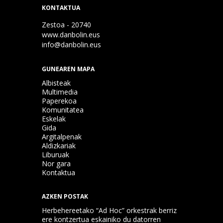
KONTAKTUA
Zestoa - 20740
www.danbolin.eus
info@danbolin.eus
GUNEAREN MAPA
Albisteak
Multimedia
Paperekoa
Komunitatea
Eskelak
Gida
Argitalpenak
Aldizkariak
Liburuak
Nor gara
Kontaktua
AZKEN POSTAK
Herbehereetako “Ad Hoc” orkestrak berriz
ere kontzertua eskainiko du datorren