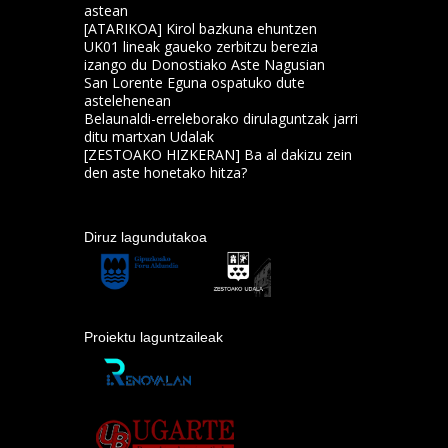
astean
[ATARIKOA] Kirol bazkuna ehuntzen
UK01 lineak gaueko zerbitzu berezia
izango du Donostiako Aste Nagusian
San Lorente Eguna ospatuko dute
astelehenean
Belaunaldi-erreleborako dirulaguntzak jarri
ditu martxan Udalak
[ZESTOAKO HIZKERAN] Ba al dakizu zein
den aste honetako hitza?
Diruz lagundutakoa
Proiektu laguntzaileak