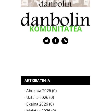
KOMUNITATEA
ARTXIBATEGIA
· Abuztua 2026 (0)
· Uztaila 2026 (0)
· Ekaina 2026 (0)
· Maiatza 2026 (0)