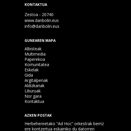
KONTAKTUA
Zestoa - 20740
www.danbolin.eus
info@danbolin.eus
GUNEAREN MAPA
Albisteak
Multimedia
Paperekoa
Komunitatea
Eskelak
Gida
Argitalpenak
Aldizkariak
Liburuak
Nor gara
Kontaktua
AZKEN POSTAK
Herbehereetako “Ad Hoc” orkestrak berriz
ere kontzertua eskainiko du datorren