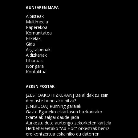
GUNEAREN MAPA
Albisteak
Multimedia
Paperekoa
Komunitatea
Eskelak
Gida
Argitalpenak
Aldizkariak
Liburuak
Nor gara
Kontaktua
AZKEN POSTAK
[ZESTOAKO HIZKERAN] Ba al dakizu zein
den aste honetako hitza?
[ENBIDOA] Running garaiak
Gazte Eguneko elkartasun bazkarirako
txartelak salgai daude jada
Aurkeztu dute aurtengo zekorketen kartela
Herbehereetako “Ad Hoc” orkestrak berriz
ere kontzertua eskainiko du datorren