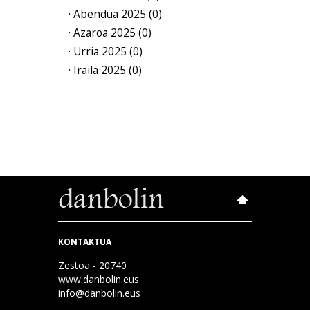
· Abendua 2025 (0)
· Azaroa 2025 (0)
· Urria 2025 (0)
· Iraila 2025 (0)
KONTAKTUA
Zestoa - 20740
www.danbolin.eus
info@danbolin.eus