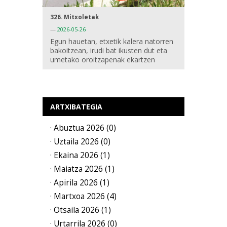
326. Mitxoletak
—
2026-05-26
Egun hauetan, etxetik kalera natorren
bakoitzean, irudi bat ikusten dut eta
umetako oroitzapenak ekartzen
ARTXIBATEGIA
· Abuztua 2026 (0)
· Uztaila 2026 (0)
· Ekaina 2026 (1)
· Maiatza 2026 (1)
· Apirila 2026 (1)
· Martxoa 2026 (4)
· Otsaila 2026 (1)
· Urtarrila 2026 (0)