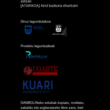
astean
[ATARIKOA] Kirol bazkuna ehuntzen
Diruz lagundutakoa
Proiektu laguntzaileak
DANBOLINeko edukiak kopiatu, moldatu,
zabaldu eta argitaratzeko libre zara, beti