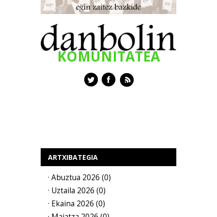
KOMUNITATEA
ARTXIBATEGIA
· Abuztua 2026 (0)
· Uztaila 2026 (0)
· Ekaina 2026 (0)
· Maiatza 2026 (0)