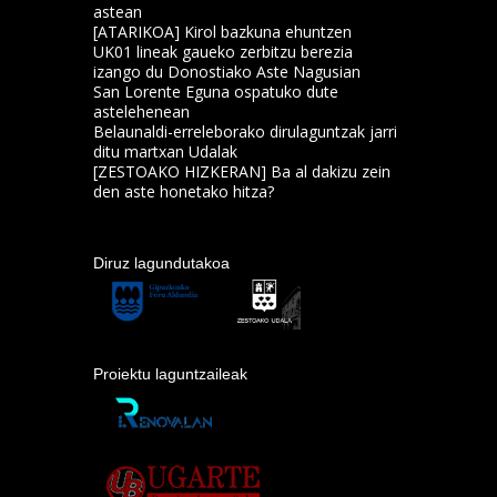
astean
[ATARIKOA] Kirol bazkuna ehuntzen
UK01 lineak gaueko zerbitzu berezia
izango du Donostiako Aste Nagusian
San Lorente Eguna ospatuko dute
astelehenean
Belaunaldi-erreleborako dirulaguntzak jarri
ditu martxan Udalak
[ZESTOAKO HIZKERAN] Ba al dakizu zein
den aste honetako hitza?
Diruz lagundutakoa
Proiektu laguntzaileak