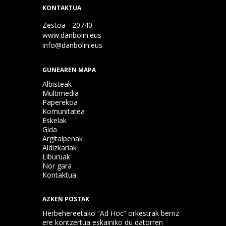
KONTAKTUA
Zestoa - 20740
www.danbolin.eus
info@danbolin.eus
GUNEAREN MAPA
Albisteak
Multimedia
Paperekoa
Komunitatea
Eskelak
Gida
Argitalpenak
Aldizkariak
Liburuak
Nor gara
Kontaktua
AZKEN POSTAK
Herbehereetako “Ad Hoc” orkestrak berriz
ere kontzertua eskainiko du datorren