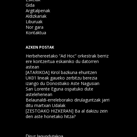
Gida
Argitalpenak
Aldizkariak
Liburuak
Nor gara
Kontaktua
AZKEN POSTAK
Herbehereetako “Ad Hoc” orkestrak berriz
ere kontzertua eskainiko du datorren
astean
[ATARIKOA] Kirol bazkuna ehuntzen
UK01 lineak gaueko zerbitzu berezia
izango du Donostiako Aste Nagusian
San Lorente Eguna ospatuko dute
astelehenean
Belaunaldi-erreleborako dirulaguntzak jarri
ditu martxan Udalak
[ZESTOAKO HIZKERAN] Ba al dakizu zein
den aste honetako hitza?
Diruz lagundutakoa