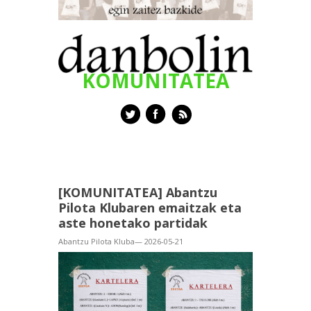
KOMUNITATEA
[KOMUNITATEA] Abantzu
Pilota Klubaren emaitzak eta
aste honetako partidak
Abantzu Pilota Kluba— 2026-05-21