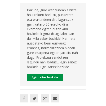
Irakurle, gure webgunean albiste
hau irakurri baduzu, publizitate
eta erakundeen diru laguntzez
gain, urtero 36 euroko diru
ekarpena egiten duten 400
bazkidetik gora ditugulako izan
da. Mila esker bazkide! Herri eta
auzoetako berri euskaraz
emanez, normalizaziora bidean
gure ekarpena egiten jarraitu nahi
dugu. Proiektua sendotzen
lagundu nahi baduzu, egin zaitez
bazkide. Egin zaitez bazkide
Egin zaitez bazkide