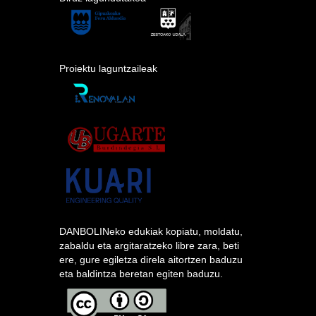
Proiektu laguntzaileak
DANBOLINeko edukiak kopiatu, moldatu,
zabaldu eta argitaratzeko libre zara, beti
ere, gure egiletza direla aitortzen baduzu
eta baldintza beretan egiten baduzu.