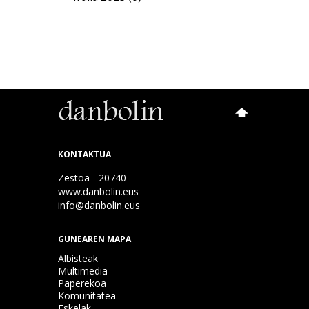
KONTAKTUA
Zestoa - 20740
www.danbolin.eus
info@danbolin.eus
GUNEAREN MAPA
Albisteak
Multimedia
Paperekoa
Komunitatea
Eskelak