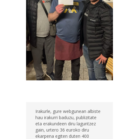
Irakurle, gure webgunean albiste
hau irakurri baduzu, publizitate
eta erakundeen diru laguntzez
gain, urtero 36 euroko diru
ekarpena egiten duten 400