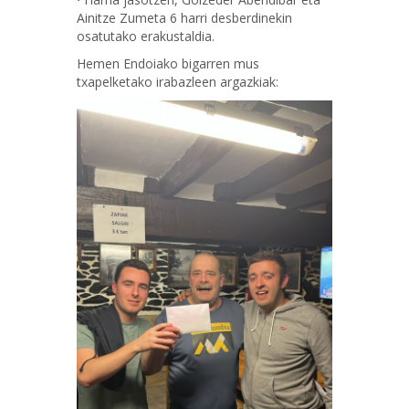
Ainitze Zumeta 6 harri desberdinekin
osatutako erakustaldia.
Hemen Endoiako bigarren mus
txapelketako irabazleen argazkiak: