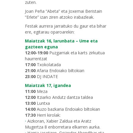
zuten.
Joan Peña “Abeta” eta Joxemai Beristain
“Erlete” izan ziren atzoko irabazleak.
Festak aurrera jarraituko du gaur eta bihar
ere, egitarau oparoarekin:
Maiatzak 16, larunbata – Ume eta
gazteen eguna
12:00-19:00
Puzgarriak eta karts zirkuitua
haurrentzat
17:00
Txokolatada
21:00
Afaria Endoiako biltokian
23:00
DJ INDATE
Maiatzak 17, igandea
11:00
Meza
12:00
Itziarko Andutz dantza taldea
13:00
Luntxa
14:00
Auzo bazkaria Endoiako biltokian
17:30
Herri kirolak:
·
Aizkoran, Xabier Zaldua eta Aratz
Mugertza 8 enborretara elkarren aurka.
·
Harria jasotzen, Goizeder Abendibar eta