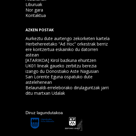
Liburuak
Nor gara
Kontaktua
AZKEN POSTAK
Aurkeztu dute aurtengo zekorketen kartela
Herbehereetako “Ad Hoc” orkestrak berriz
ere kontzertua eskainiko du datorren
astean
[ATARIKOA] Kirol bazkuna ehuntzen
UK01 lineak gaueko zerbitzu berezia
izango du Donostiako Aste Nagusian
San Lorente Eguna ospatuko dute
astelehenean
Belaunaldi-erreleborako dirulaguntzak jarri
ditu martxan Udalak
Diruz lagundutakoa