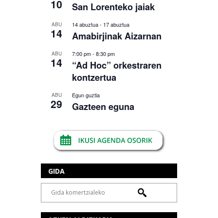
10
San Lorenteko jaiak
14 abuztua
-
17 abuztua
ABU
14
Amabirjinak Aizarnan
7:00 pm
-
8:30 pm
ABU
14
“Ad Hoc” orkestraren
kontzertua
Egun guztia
ABU
29
Gazteen eguna
GIDA