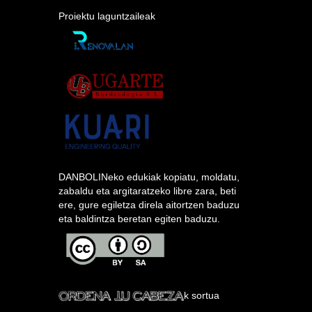
Proiektu laguntzaileak
DANBOLINeko edukiak kopiatu, moldatu,
zabaldu eta argitaratzeko libre zara, beti
ere, gure egiletza direla aitortzen baduzu
eta baldintza beretan egiten baduzu.
k sortua