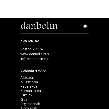
KONTAKTUA
Zestoa - 20740
www.danbolin.eus
info@danbolin.eus
GUNEAREN MAPA
Albisteak
Multimedia
Paperekoa
Komunitatea
Eskelak
Gida
Argitalpenak
Aldizkariak