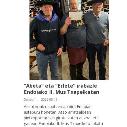
“Abeta” eta “Erlete” irabazle
Endoiako II. Mus Txapelketan
Danbolin— 2026-05-16
Asentzioak ospatzen ari dira Endoian
asteburu honetan. Atzo arratsaldean
pintxopotearekin girotu zuten auzoa, eta
gauean Endoiako II. Mus Txapelketa jokatu