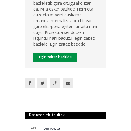
bazkidetik gora ditugulako izan
da. Mila esker bazkide! Herri eta
auzoetako berri euskaraz
emanez, normalizaziora bidean
gure ekarpena egiten jarraitu nahi
dugu. Proiektua sendotzen
lagundu nahi baduzu, egin zaitez
bazkide. Egin zaitez bazkide
Egin zaitez bazkide
Datozen ekitaldiak
Egun guztia
ABU