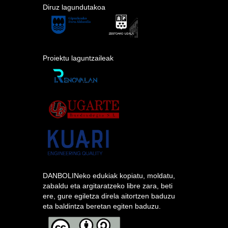
Diruz lagundutakoa
Proiektu laguntzaileak
DANBOLINeko edukiak kopiatu, moldatu,
zabaldu eta argitaratzeko libre zara, beti
ere, gure egiletza direla aitortzen baduzu
eta baldintza beretan egiten baduzu.