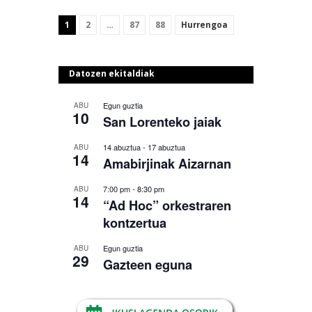
1
2
…
87
88
Hurrengoa
Datozen ekitaldiak
Egun guztia
ABU
10
San Lorenteko jaiak
14 abuztua
-
17 abuztua
ABU
14
Amabirjinak Aizarnan
7:00 pm
-
8:30 pm
ABU
14
“Ad Hoc” orkestraren
kontzertua
Egun guztia
ABU
29
Gazteen eguna