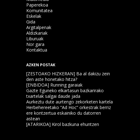
Paperekoa
Komunitatea
Eskelak
Gida
Argitalpenak
Aldizkariak
Liburuak
Nor gara
Kontaktua
AZKEN POSTAK
[ZESTOAKO HIZKERAN] Ba al dakizu zein
den aste honetako hitza?
[ENBIDOA] Running garaiak
Gazte Eguneko elkartasun bazkarirako
txartelak salgai daude jada
Aurkeztu dute aurtengo zekorketen kartela
Herbehereetako “Ad Hoc” orkestrak berriz
ere kontzertua eskainiko du datorren
astean
[ATARIKOA] Kirol bazkuna ehuntzen