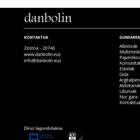
KONTAKTUA
GUNEAREN
Albisteak
Zestoa - 20740
Multimedi
www.danbolin.eus
Papereko
info@danbolin.eus
Komunita
Eskelak
Gida
Argitalpe
Aldizkaria
Liburuak
Nor gara
Kontaktu
Diruz lagundutakoa