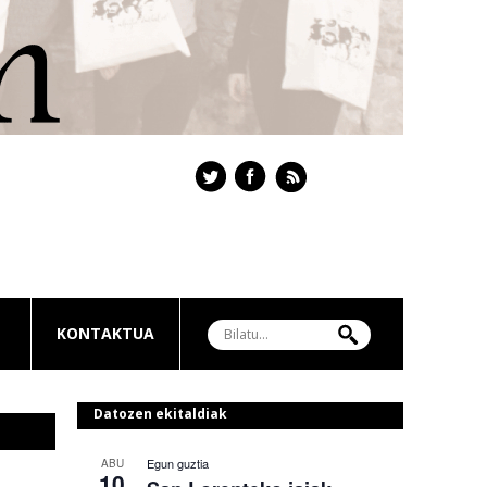
KONTAKTUA
Datozen ekitaldiak
Egun guztia
ABU
10