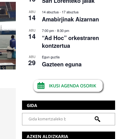
San Lorenteko jaiak
14 abuztua
-
17 abuztua
ABU
14
Amabirjinak Aizarnan
7:00 pm
-
8:30 pm
ABU
14
“Ad Hoc” orkestraren
kontzertua
Egun guztia
ABU
29
Gazteen eguna
GIDA
AZKEN ALDIZKARIA