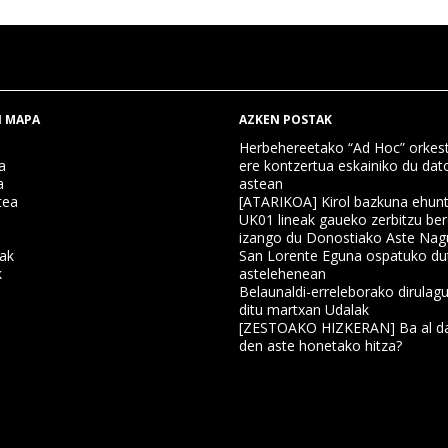
 MAPA
AZKEN POSTAK
Herbehereetako “Ad Hoc” orkest
a
ere kontzertua eskainiko du dat
a
astean
tea
[ATARIKOA] Kirol bazkuna ehun
UK01 lineak gaueko zerbitzu ber
izango du Donostiako Aste Nag
nak
San Lorente Eguna ospatuko du
k
astelehenean
Belaunaldi-erreleborako dirulagu
ditu martxan Udalak
a
[ZESTOAKO HIZKERAN] Ba al da
den aste honetako hitza?