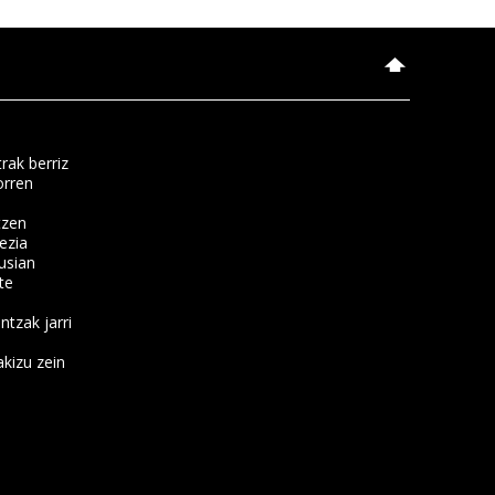
rak berriz
orren
tzen
ezia
usian
te
ntzak jarri
kizu zein