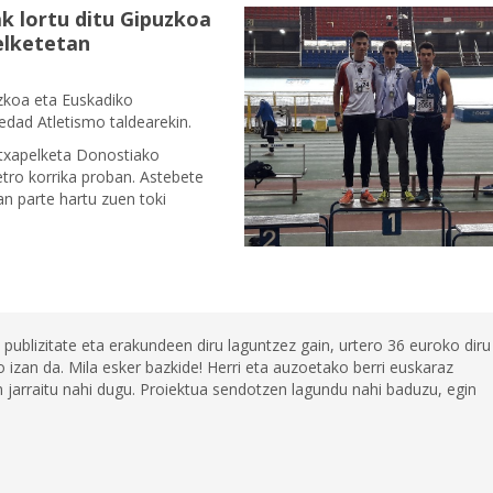
k lortu ditu Gipuzkoa
elketetan
zkoa eta Euskadiko
dad Atletismo taldearekin.
 txapelketa Donostiako
ro korrika proban. Astebete
n parte hartu zuen toki
 publizitate eta erakundeen diru laguntzez gain, urtero 36 euroko diru
 izan da. Mila esker bazkide! Herri eta auzoetako berri euskaraz
jarraitu nahi dugu. Proiektua sendotzen lagundu nahi baduzu, egin