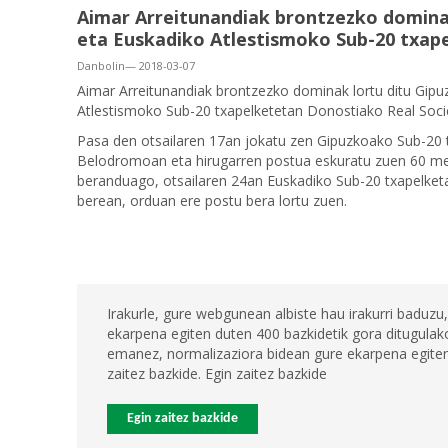
Aimar Arreitunandiak brontzezko domina
eta Euskadiko Atlestismoko Sub-20 txap
Danbolin— 2018-03-07
Aimar Arreitunandiak brontzezko dominak lortu ditu Gipu
Atlestismoko Sub-20 txapelketetan Donostiako Real Socie
Pasa den otsailaren 17an jokatu zen Gipuzkoako Sub-20
Belodromoan eta hirugarren postua eskuratu zuen 60 met
beranduago, otsailaren 24an Euskadiko Sub-20 txapelketa
berean, orduan ere postu bera lortu zuen.
Irakurle, gure webgunean albiste hau irakurri baduzu,
ekarpena egiten duten 400 bazkidetik gora ditugulako
emanez, normalizaziora bidean gure ekarpena egiten 
zaitez bazkide. Egin zaitez bazkide
Egin zaitez bazkide