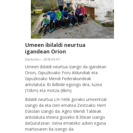
Umeen ibilaldi neurtua
igandean Orion
Danbolin— 2018-03-07
Umeen ibilaldi neurtua izango da igandean
Orion, Gipuzkoako Foru Aldundiak eta
Gipuzkoako Mendi Federakundeak
antolatuta. Bi ibilbide egongo dira, luzea
(10km) eta motza (8km).
Ibilaldi neurtua LH-1etik gorako umeentzat
izango da eta izen ematea Zestoako Herri
Eskolan izango da. Agiro Mendi Taldeak
antolatuta irteera goizeko 8:30ean izango
daGurutzean. Izena emateko azken eguna
martxoaren 8a izango da.