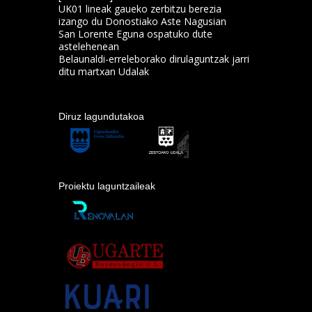
UK01 lineak gaueko zerbitzu berezia
izango du Donostiako Aste Nagusian
San Lorente Eguna ospatuko dute
astelehenean
Belaunaldi-erreleborako dirulaguntzak jarri
ditu martxan Udalak
Diruz lagundutakoa
Proiektu laguntzaileak