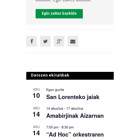
Egin zaitez bazkide
Datozen ekitaldiak
Egun guztia
ABU
10
San Lorenteko jaiak
14 abuztua
-
17 abuztua
ABU
14
Amabirjinak Aizarnan
7:00 pm
-
8:30 pm
ABU
14
“Ad Hoc” orkestraren