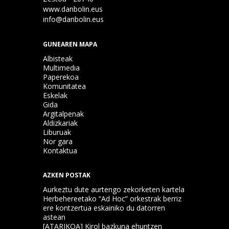
www.danbolin.eus
info@danbolin.eus
GUNEAREN MAPA
Albisteak
Multimedia
Paperekoa
Komunitatea
Eskelak
Gida
Argitalpenak
Aldizkariak
Liburuak
Nor gara
Kontaktua
AZKEN POSTAK
Aurkeztu dute aurtengo zekorketen kartela
Herbehereetako “Ad Hoc” orkestrak berriz
ere kontzertua eskainiko du datorren
astean
[ATARIKOA] Kirol bazkuna ehuntzen