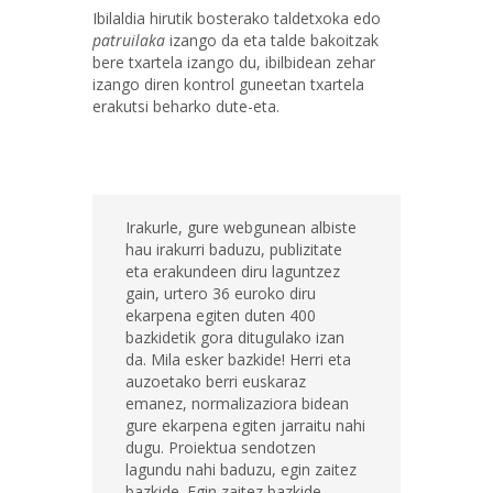
Ibilaldia hirutik bosterako taldetxoka edo
patruilaka
izango da eta talde bakoitzak
bere txartela izango du, ibilbidean zehar
izango diren kontrol guneetan txartela
erakutsi beharko dute-eta.
Irakurle, gure webgunean albiste
hau irakurri baduzu, publizitate
eta erakundeen diru laguntzez
gain, urtero 36 euroko diru
ekarpena egiten duten 400
bazkidetik gora ditugulako izan
da. Mila esker bazkide! Herri eta
auzoetako berri euskaraz
emanez, normalizaziora bidean
gure ekarpena egiten jarraitu nahi
dugu. Proiektua sendotzen
lagundu nahi baduzu, egin zaitez
bazkide. Egin zaitez bazkide