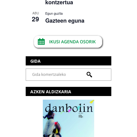
kontzertua
Egun guztia
ABU
29
Gazteen eguna
GIDA
AZKEN ALDIZKARIA