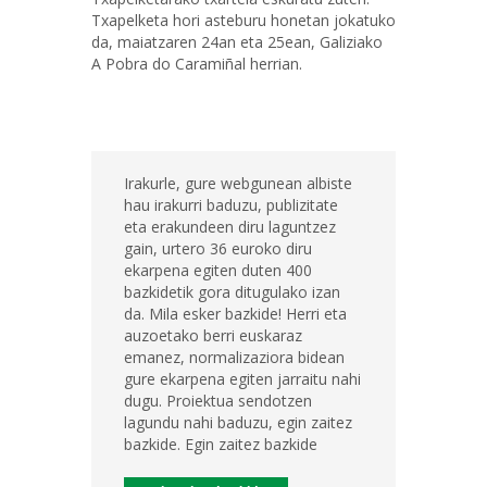
Txapelketa hori asteburu honetan jokatuko
da, maiatzaren 24an eta 25ean, Galiziako
A Pobra do Caramiñal herrian.
Irakurle, gure webgunean albiste
hau irakurri baduzu, publizitate
eta erakundeen diru laguntzez
gain, urtero 36 euroko diru
ekarpena egiten duten 400
bazkidetik gora ditugulako izan
da. Mila esker bazkide! Herri eta
auzoetako berri euskaraz
emanez, normalizaziora bidean
gure ekarpena egiten jarraitu nahi
dugu. Proiektua sendotzen
lagundu nahi baduzu, egin zaitez
bazkide. Egin zaitez bazkide