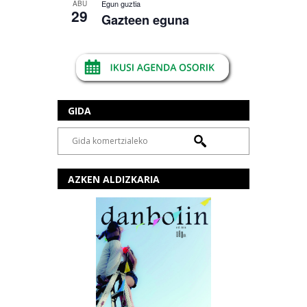
Egun guztia
ABU
29
Gazteen eguna
GIDA
AZKEN ALDIZKARIA