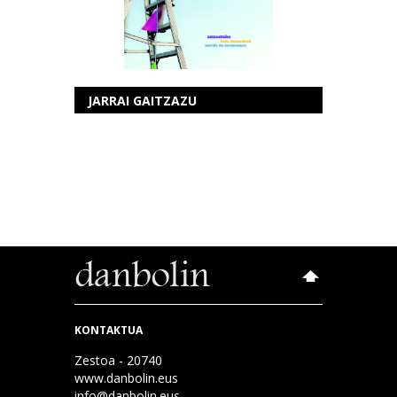
JARRAI GAITZAZU
KONTAKTUA
Zestoa - 20740
www.danbolin.eus
info@danbolin.eus