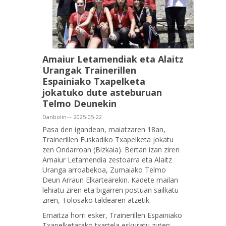
Amaiur Letamendiak eta Alaitz
Urangak Trainerillen
Espainiako Txapelketa
jokatuko dute asteburuan
Telmo Deunekin
Danbolin— 2025-05-22
Pasa den igandean, maiatzaren 18an,
Trainerillen Euskadiko Txapelketa jokatu
zen Ondarroan (Bizkaia). Bertan izan ziren
Amaiur Letamendia zestoarra eta Alaitz
Uranga arroabekoa, Zumaiako Telmo
Deun Arraun Elkartearekin. Kadete mailan
lehiatu ziren eta bigarren postuan sailkatu
ziren, Tolosako taldearen atzetik.
Emaitza horri esker, Trainerillen Espainiako
Txapelketarako txartela eskuratu zuten.