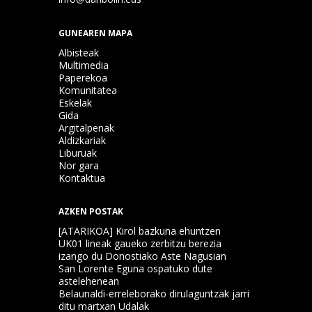
GUNEAREN MAPA
Albisteak
Multimedia
Paperekoa
Komunitatea
Eskelak
Gida
Argitalpenak
Aldizkariak
Liburuak
Nor gara
Kontaktua
AZKEN POSTAK
[ATARIKOA] Kirol bazkuna ehuntzen
UK01 lineak gaueko zerbitzu berezia
izango du Donostiako Aste Nagusian
San Lorente Eguna ospatuko dute
astelehenean
Belaunaldi-erreleborako dirulaguntzak jarri
ditu martxan Udalak