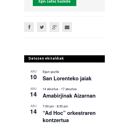
Egin zaitez bazkide
Datozen ekitaldiak
Egun guztia
ABU
10
San Lorenteko jaiak
14 abuztua
-
17 abuztua
ABU
14
Amabirjinak Aizarnan
7:00 pm
-
8:30 pm
ABU
14
“Ad Hoc” orkestraren
kontzertua