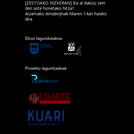
[ZESTOAKO HIZKERAN] Ba al dakizu zein
den aste honetako hitza?
Aizarnako Amabirjinak hilaren 14an hasiko
dira
Diruz lagundutakoa
Proiektu laguntzaileak