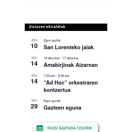
Datozen ekitaldiak
Egun guztia
ABU
10
San Lorenteko jaiak
14 abuztua
-
17 abuztua
ABU
14
Amabirjinak Aizarnan
7:00 pm
-
8:30 pm
ABU
14
“Ad Hoc” orkestraren
kontzertua
Egun guztia
ABU
29
Gazteen eguna