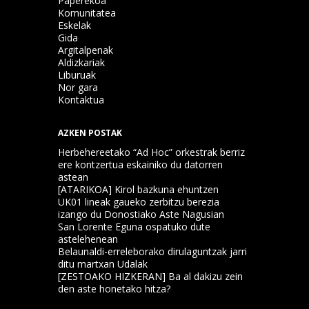
Paperekoa
Komunitatea
Eskelak
Gida
Argitalpenak
Aldizkariak
Liburuak
Nor gara
Kontaktua
AZKEN POSTAK
Herbehereetako “Ad Hoc” orkestrak berriz
ere kontzertua eskainiko du datorren
astean
[ATARIKOA] Kirol bazkuna ehuntzen
UK01 lineak gaueko zerbitzu berezia
izango du Donostiako Aste Nagusian
San Lorente Eguna ospatuko dute
astelehenean
Belaunaldi-erreleborako dirulaguntzak jarri
ditu martxan Udalak
[ZESTOAKO HIZKERAN] Ba al dakizu zein
den aste honetako hitza?