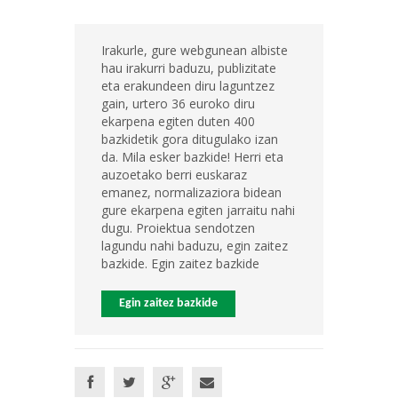
Irakurle, gure webgunean albiste
hau irakurri baduzu, publizitate
eta erakundeen diru laguntzez
gain, urtero 36 euroko diru
ekarpena egiten duten 400
bazkidetik gora ditugulako izan
da. Mila esker bazkide! Herri eta
auzoetako berri euskaraz
emanez, normalizaziora bidean
gure ekarpena egiten jarraitu nahi
dugu. Proiektua sendotzen
lagundu nahi baduzu, egin zaitez
bazkide. Egin zaitez bazkide
Egin zaitez bazkide