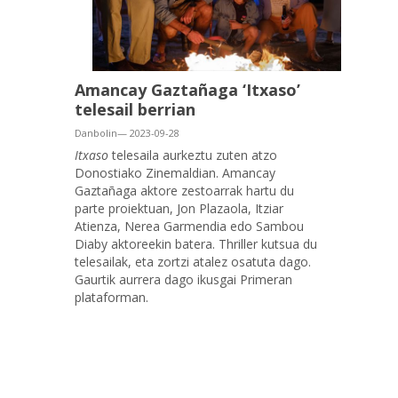
Amancay Gaztañaga ‘Itxaso’
telesail berrian
Danbolin— 2023-09-28
Itxaso
telesaila aurkeztu zuten atzo
Donostiako Zinemaldian. Amancay
Gaztañaga aktore zestoarrak hartu du
parte proiektuan, Jon Plazaola, Itziar
Atienza, Nerea Garmendia edo Sambou
Diaby aktoreekin batera. Thriller kutsua du
telesailak, eta zortzi atalez osatuta dago.
Gaurtik aurrera dago ikusgai Primeran
plataforman.