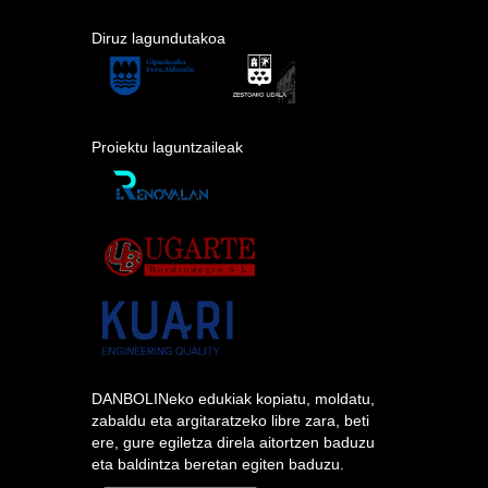
Diruz lagundutakoa
Proiektu laguntzaileak
DANBOLINeko edukiak kopiatu, moldatu,
zabaldu eta argitaratzeko libre zara, beti
ere, gure egiletza direla aitortzen baduzu
eta baldintza beretan egiten baduzu.