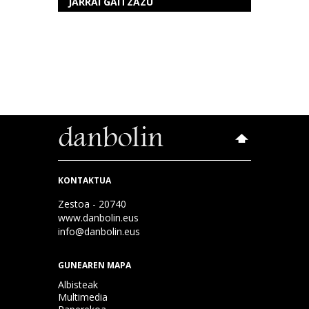
JARRAI GAITZAZU
KONTAKTUA
Zestoa - 20740
www.danbolin.eus
info@danbolin.eus
GUNEAREN MAPA
Albisteak
Multimedia