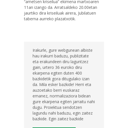
“ametsen kriseilua” ekimena martxoaren
11an izango da. Arratsaldeko 20.00etan
jaurtiko dira kriseiluak airera, Jubilatuen
taberna aurreko plazatxotik.
Irakurle, gure webgunean albiste
hau irakurri baduzu, publizitate
eta erakundeen diru laguntzez
gain, urtero 36 euroko diru
ekarpena egiten duten 400
bazkidetik gora ditugulako izan
da. Mila esker bazkide! Herri eta
auzoetako berri euskaraz
emanez, normalizaziora bidean
gure ekarpena egiten jarraitu nahi
dugu. Proiektua sendotzen
lagundu nahi baduzu, egin zaitez
bazkide. Egin zaitez bazkide