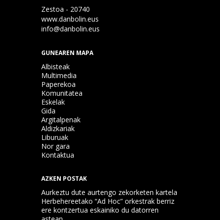
Zestoa - 20740
www.danbolin.eus
info@danbolin.eus
GUNEAREN MAPA
Albisteak
Multimedia
Paperekoa
Komunitatea
Eskelak
Gida
Argitalpenak
Aldizkariak
Liburuak
Nor gara
Kontaktua
AZKEN POSTAK
Aurkeztu dute aurtengo zekorketen kartela
Herbehereetako “Ad Hoc” orkestrak berriz
ere kontzertua eskainiko du datorren
astean