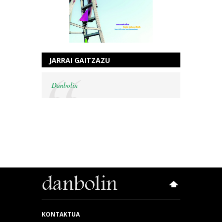
JARRAI GAITZAZU
Danbolin
KONTAKTUA