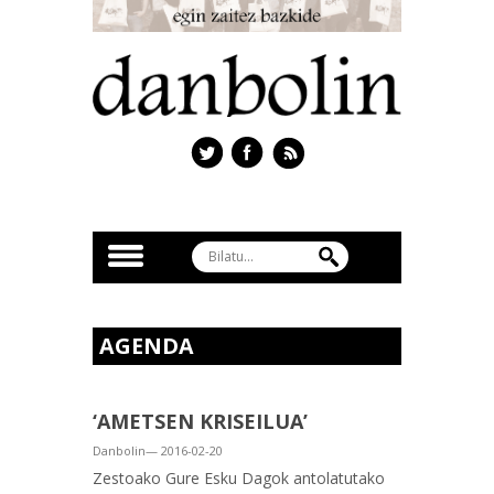
AGENDA
‘AMETSEN KRISEILUA’
Danbolin— 2016-02-20
Zestoako Gure Esku Dagok antolatutako