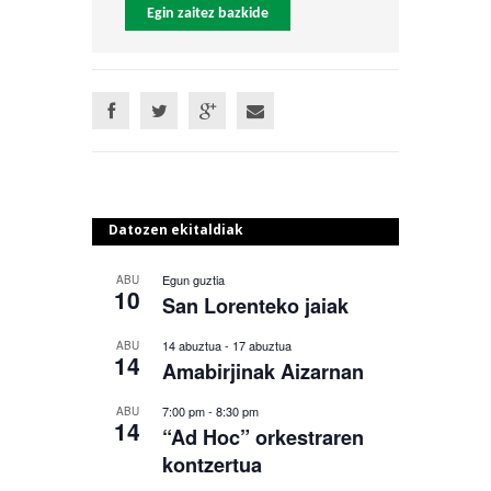
Egin zaitez bazkide
Datozen ekitaldiak
Egun guztia
ABU
10
San Lorenteko jaiak
14 abuztua
-
17 abuztua
ABU
14
Amabirjinak Aizarnan
7:00 pm
-
8:30 pm
ABU
14
“Ad Hoc” orkestraren
kontzertua