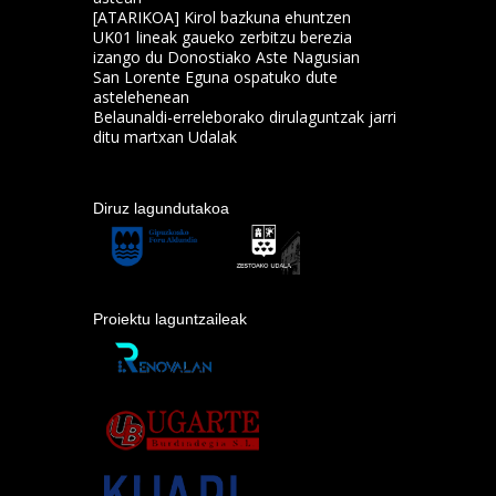
[ATARIKOA] Kirol bazkuna ehuntzen
UK01 lineak gaueko zerbitzu berezia
izango du Donostiako Aste Nagusian
San Lorente Eguna ospatuko dute
astelehenean
Belaunaldi-erreleborako dirulaguntzak jarri
ditu martxan Udalak
Diruz lagundutakoa
Proiektu laguntzaileak