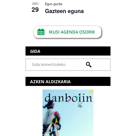
Egun guztia
ABU
29
Gazteen eguna
GIDA
AZKEN ALDIZKARIA