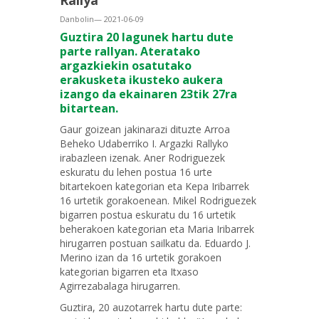
Rallya
Danbolin— 2021-06-09
Guztira 20 lagunek hartu dute
parte rallyan. Ateratako
argazkiekin osatutako
erakusketa ikusteko aukera
izango da ekainaren 23tik 27ra
bitartean.
Gaur goizean jakinarazi dituzte Arroa
Beheko Udaberriko I. Argazki Rallyko
irabazleen izenak. Aner Rodriguezek
eskuratu du lehen postua 16 urte
bitartekoen kategorian eta Kepa Iribarrek
16 urtetik gorakoenean. Mikel Rodriguezek
bigarren postua eskuratu du 16 urtetik
beherakoen kategorian eta Maria Iribarrek
hirugarren postuan sailkatu da. Eduardo J.
Merino izan da 16 urtetik gorakoen
kategorian bigarren eta Itxaso
Agirrezabalaga hirugarren.
Guztira, 20 auzotarrek hartu dute parte: