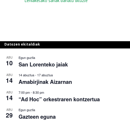
Lehiaketako sariak banatu dituzte
Datozen ekitaldiak
Egun guztia
ABU
10
San Lorenteko jaiak
14 abuztua
-
17 abuztua
ABU
14
Amabirjinak Aizarnan
7:00 pm
-
8:30 pm
ABU
14
“Ad Hoc” orkestraren kontzertua
Egun guztia
ABU
29
Gazteen eguna