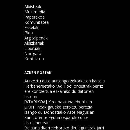
Albisteak
Multimedia
Paperekoa
Komunitatea
Eskelak
Gida
Argitalpenak
Aldizkariak
Liburuak
Nor gara
Kontaktua
AZKEN POSTAK
Aurkeztu dute aurtengo zekorketen kartela
Herbehereetako “Ad Hoc” orkestrak berriz
ere kontzertua eskainiko du datorren
astean
[ATARIKOA] Kirol bazkuna ehuntzen
UK01 lineak gaueko zerbitzu berezia
izango du Donostiako Aste Nagusian
San Lorente Eguna ospatuko dute
astelehenean
Belaunaldi-erreleborako dirulaguntzak jarri