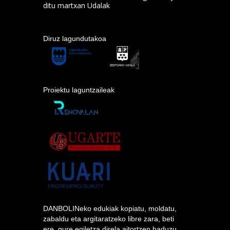
ditu martxan Udalak
Diruz lagundutakoa
Proiektu laguntzaileak
DANBOLINeko edukiak kopiatu, moldatu,
zabaldu eta argitaratzeko libre zara, beti
ere, gure egiletza direla aitortzen baduzu