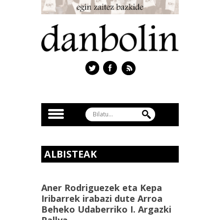
ALBISTEAK
Aner Rodriguezek eta Kepa
Iribarrek irabazi dute Arroa
Beheko Udaberriko I. Argazki