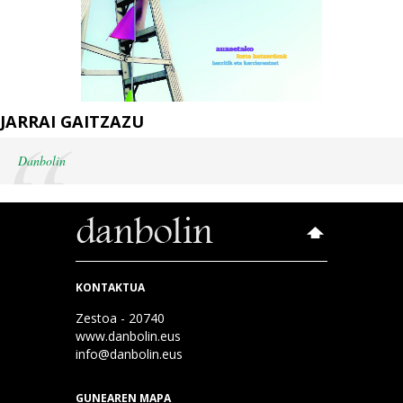
JARRAI GAITZAZU
Danbolin
KONTAKTUA
Zestoa - 20740
www.danbolin.eus
info@danbolin.eus
GUNEAREN MAPA