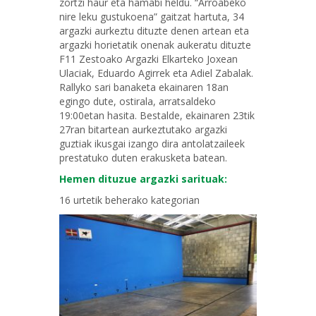
zortzi haur eta hamabi heldu. “Arroabeko
nire leku gustukoena” gaitzat hartuta, 34
argazki aurkeztu dituzte denen artean eta
argazki horietatik onenak aukeratu dituzte
F11 Zestoako Argazki Elkarteko Joxean
Ulaciak, Eduardo Agirrek eta Adiel Zabalak.
Rallyko sari banaketa ekainaren 18an
egingo dute, ostirala, arratsaldeko
19:00etan hasita. Bestalde, ekainaren 23tik
27ran bitartean aurkeztutako argazki
guztiak ikusgai izango dira antolatzaileek
prestatuko duten erakusketa batean.
Hemen dituzue argazki sarituak:
16 urtetik beherako kategorian