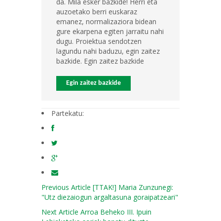
da. Mila esker bazkide! Herri eta
auzoetako berri euskaraz
emanez, normalizaziora bidean
gure ekarpena egiten jarraitu nahi
dugu. Proiektua sendotzen
lagundu nahi baduzu, egin zaitez
bazkide. Egin zaitez bazkide
Egin zaitez bazkide
Partekatu:
Previous Article
[TTAK!] Maria Zunzunegi:
"Utz diezaiogun argaltasuna goraipatzeari"
Next Article
Arroa Beheko III. Ipuin