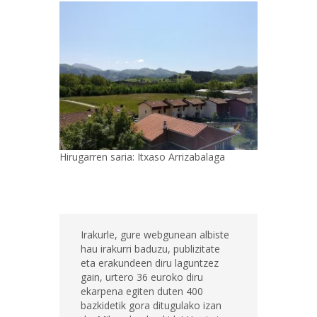
Hirugarren saria: Itxaso Arrizabalaga
Irakurle, gure webgunean albiste
hau irakurri baduzu, publizitate
eta erakundeen diru laguntzez
gain, urtero 36 euroko diru
ekarpena egiten duten 400
bazkidetik gora ditugulako izan