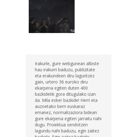
Irakurle, gure webgunean albiste
hau irakurri baduzu, publizitate
eta erakundeen diru laguntzez
gain, urtero 36 euroko diru
ekarpena egiten duten 400
bazkidetik gora ditugulako izan
da. Mila esker bazkide! Herri eta
auzoetako berri euskaraz
emanez, normalizaziora bidean
gure ekarpena egiten jarraitu nahi
dugu. Proiektua sendotzen
lagundu nahi baduzu, egin zaitez
bazkide. Egin zaitez bazkide