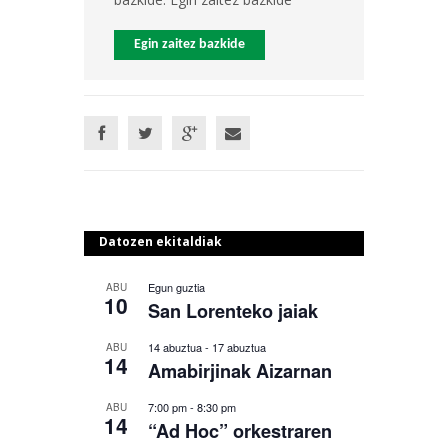
Egin zaitez bazkide
Datozen ekitaldiak
Egun guztia
ABU
10
San Lorenteko jaiak
14 abuztua
-
17 abuztua
ABU
14
Amabirjinak Aizarnan
7:00 pm
-
8:30 pm
ABU
14
“Ad Hoc” orkestraren