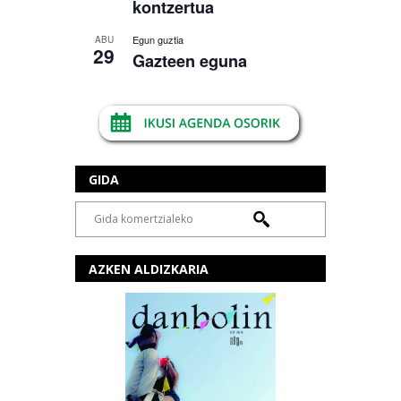
kontzertua
Egun guztia
ABU
29
Gazteen eguna
GIDA
AZKEN ALDIZKARIA