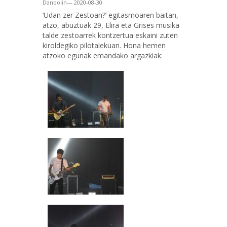
Danbolin— 2020-08-30
‘Udan zer Zestoan?’ egitasmoaren baitan,
atzo, abuztuak 29, Elira eta Grises musika
talde zestoarrek kontzertua eskaini zuten
kiroldegiko pilotalekuan. Hona hemen
atzoko egunak emandako argazkiak: