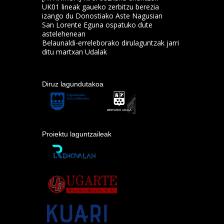
UK01 lineak gaueko zerbitzu berezia
izango du Donostiako Aste Nagusian
San Lorente Eguna ospatuko dute
astelehenean
Belaunaldi-erreleborako dirulaguntzak jarri
ditu martxan Udalak
Diruz lagundutakoa
Proiektu laguntzaileak