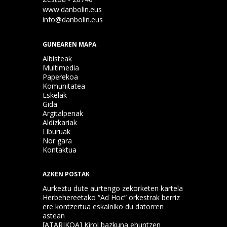
www.danbolin.eus
info@danbolin.eus
GUNEAREN MAPA
Albisteak
Multimedia
Paperekoa
Komunitatea
Eskelak
Gida
Argitalpenak
Aldizkariak
Liburuak
Nor gara
Kontaktua
AZKEN POSTAK
Aurkeztu dute aurtengo zekorketen kartela
Herbehereetako “Ad Hoc” orkestrak berriz
ere kontzertua eskainiko du datorren
astean
[ATARIKOA] Kirol bazkuna ehuntzen