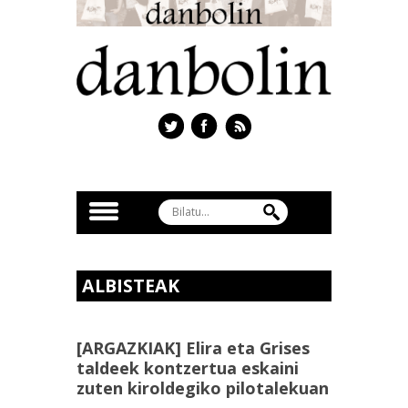
ALBISTEAK
[ARGAZKIAK] Elira eta Grises
taldeek kontzertua eskaini
zuten kiroldegiko pilotalekuan