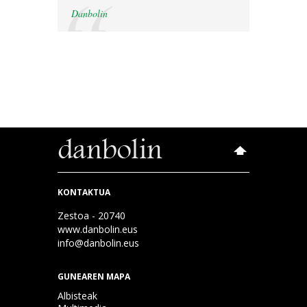
Danbolin
KONTAKTUA
Zestoa - 20740
www.danbolin.eus
info@danbolin.eus
GUNEAREN MAPA
Albisteak