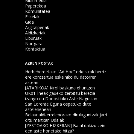
Multimedia
Paperekoa
Komunitatea
Eskelak
Gida
Argitalpenak
Aldizkariak
Liburuak
Nor gara
Kontaktua
AZKEN POSTAK
Herbehereetako “Ad Hoc” orkestrak berriz
ere kontzertua eskainiko du datorren
astean
[ATARIKOA] Kirol bazkuna ehuntzen
UK01 lineak gaueko zerbitzu berezia
izango du Donostiako Aste Nagusian
San Lorente Eguna ospatuko dute
astelehenean
Belaunaldi-erreleborako dirulaguntzak jarri
ditu martxan Udalak
[ZESTOAKO HIZKERAN] Ba al dakizu zein
den aste honetako hitza?