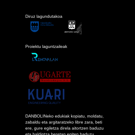
Diruz lagundutakoa
Proiektu laguntzaileak
DANBOLINeko edukiak kopiatu, moldatu,
zabaldu eta argitaratzeko libre zara, beti
ere, gure egiletza direla aitortzen baduzu
eta baldintza beretan egiten baduzu.