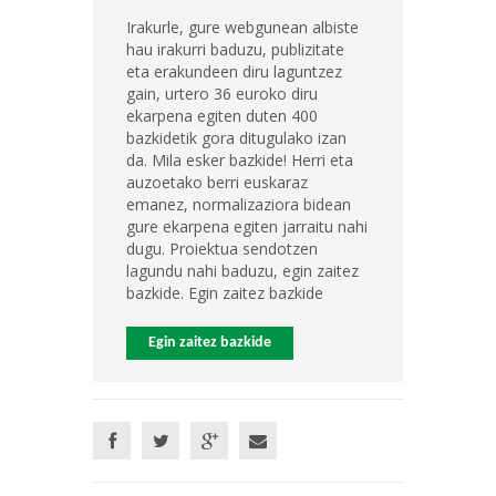
Irakurle, gure webgunean albiste
hau irakurri baduzu, publizitate
eta erakundeen diru laguntzez
gain, urtero 36 euroko diru
ekarpena egiten duten 400
bazkidetik gora ditugulako izan
da. Mila esker bazkide! Herri eta
auzoetako berri euskaraz
emanez, normalizaziora bidean
gure ekarpena egiten jarraitu nahi
dugu. Proiektua sendotzen
lagundu nahi baduzu, egin zaitez
bazkide. Egin zaitez bazkide
Egin zaitez bazkide