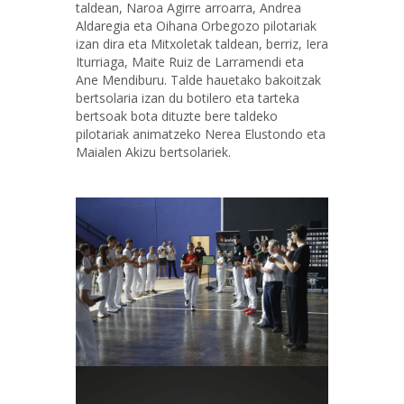
taldean, Naroa Agirre arroarra, Andrea
Aldaregia eta Oihana Orbegozo pilotariak
izan dira eta Mitxoletak taldean, berriz, Iera
Iturriaga, Maite Ruiz de Larramendi eta
Ane Mendiburu. Talde hauetako bakoitzak
bertsolaria izan du botilero eta tarteka
bertsoak bota dituzte bere taldeko
pilotariak animatzeko Nerea Elustondo eta
Maialen Akizu bertsolariek.