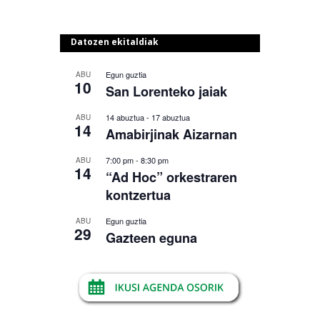
Datozen ekitaldiak
Egun guztia
ABU
10
San Lorenteko jaiak
14 abuztua
-
17 abuztua
ABU
14
Amabirjinak Aizarnan
7:00 pm
-
8:30 pm
ABU
14
“Ad Hoc” orkestraren
kontzertua
Egun guztia
ABU
29
Gazteen eguna