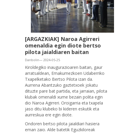
[ARGAZKIAK] Naroa Agirreri
omenaldia egin diote bertso
pilota jaialdiaren baitan
Danbolin— 2024-05-25
Kiroldegiko inaugurazioaren baitan, gaur
arratsaldean, Emakumezkoen Udaberriko
Txapelketako Bertso Pilota izan da.
Aurrena Abantzuko gaztetxoek jokatu
dituzte pare bat partida, eta jarraian, pilota
klubak omenaldi xume bezain polita egin
dio Naroa Agirreri. Oroigarria eta txapela
jaso ditu klubeko bi kideren eskutik eta
aurreskua ere egin diote.
Ondoren bertso pilota jaialdiari hasiera
eman zaio. Alde batetik Eguzkiloreak