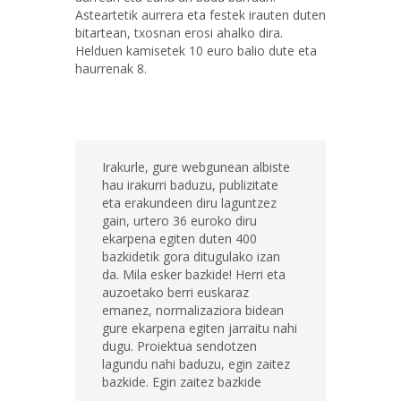
Asteartetik aurrera eta festek irauten duten
bitartean, txosnan erosi ahalko dira.
Helduen kamisetek 10 euro balio dute eta
haurrenak 8.
Irakurle, gure webgunean albiste
hau irakurri baduzu, publizitate
eta erakundeen diru laguntzez
gain, urtero 36 euroko diru
ekarpena egiten duten 400
bazkidetik gora ditugulako izan
da. Mila esker bazkide! Herri eta
auzoetako berri euskaraz
emanez, normalizaziora bidean
gure ekarpena egiten jarraitu nahi
dugu. Proiektua sendotzen
lagundu nahi baduzu, egin zaitez
bazkide. Egin zaitez bazkide