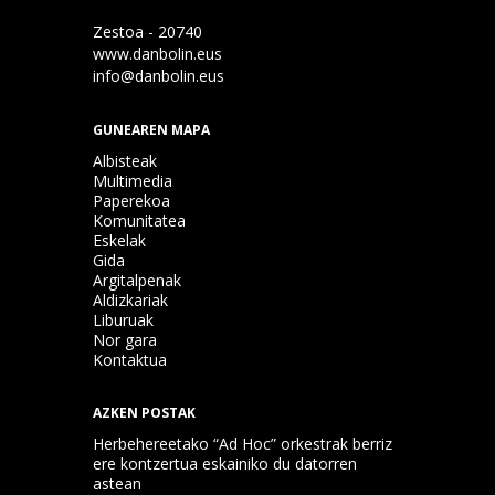
Zestoa - 20740
www.danbolin.eus
info@danbolin.eus
GUNEAREN MAPA
Albisteak
Multimedia
Paperekoa
Komunitatea
Eskelak
Gida
Argitalpenak
Aldizkariak
Liburuak
Nor gara
Kontaktua
AZKEN POSTAK
Herbehereetako “Ad Hoc” orkestrak berriz
ere kontzertua eskainiko du datorren
astean