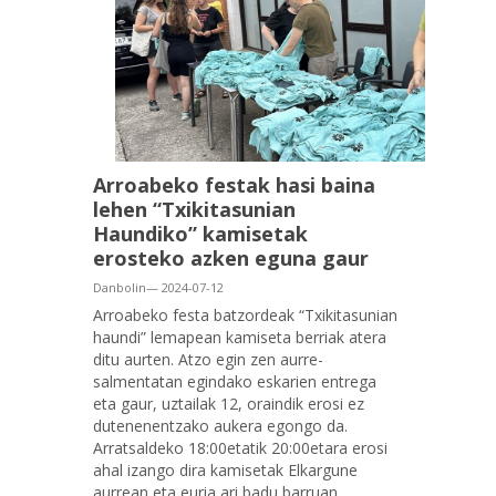
Arroabeko festak hasi baina
lehen “Txikitasunian
Haundiko” kamisetak
erosteko azken eguna gaur
Danbolin— 2024-07-12
Arroabeko festa batzordeak “Txikitasunian
haundi” lemapean kamiseta berriak atera
ditu aurten. Atzo egin zen aurre-
salmentatan egindako eskarien entrega
eta gaur, uztailak 12, oraindik erosi ez
dutenenentzako aukera egongo da.
Arratsaldeko 18:00etatik 20:00etara erosi
ahal izango dira kamisetak Elkargune
aurrean eta euria ari badu barruan.