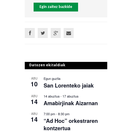
Egin zaitez bazkide
Datozen ekitaldiak
Egun guztia
ABU
10
San Lorenteko jaiak
14 abuztua
-
17 abuztua
ABU
14
Amabirjinak Aizarnan
7:00 pm
-
8:30 pm
ABU
14
“Ad Hoc” orkestraren
kontzertua