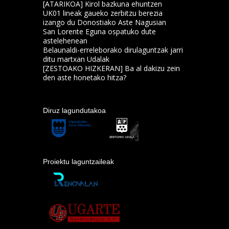
[ATARIKOA] Kirol bazkuna ehuntzen
UK01 lineak gaueko zerbitzu berezia
izango du Donostiako Aste Nagusian
San Lorente Eguna ospatuko dute
astelehenean
Belaunaldi-erreleborako dirulaguntzak jarri
ditu martxan Udalak
[ZESTOAKO HIZKERAN] Ba al dakizu zein
den aste honetako hitza?
Diruz lagundutakoa
Proiektu laguntzaileak