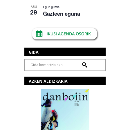
Egun guztia
ABU
29
Gazteen eguna
GIDA
AZKEN ALDIZKARIA