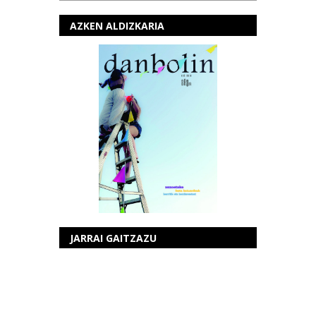
AZKEN ALDIZKARIA
JARRAI GAITZAZU