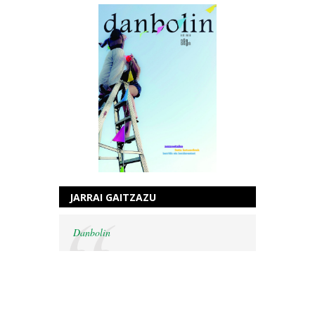
JARRAI GAITZAZU
Danbolin