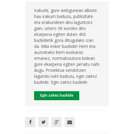
Irakurle, gure webgunean albiste
hau irakurri baduzu, publizitate
eta erakundeen diru laguntzez
gain, urtero 36 euroko diru
ekarpena egiten duten 400
bazkidetik gora ditugulako izan
da. Mila esker bazkide! Herri eta
auzoetako berri euskaraz
emanez, normalizaziora bidean
gure ekarpena egiten jarraitu nahi
dugu. Proiektua sendotzen
lagundu nahi baduzu, egin zaitez
bazkide. Egin zaitez bazkide
Egin zaitez bazkide