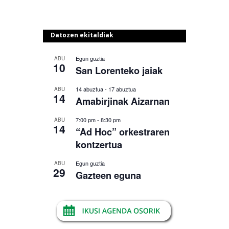
Datozen ekitaldiak
Egun guztia
ABU
10
San Lorenteko jaiak
14 abuztua
-
17 abuztua
ABU
14
Amabirjinak Aizarnan
7:00 pm
-
8:30 pm
ABU
14
“Ad Hoc” orkestraren
kontzertua
Egun guztia
ABU
29
Gazteen eguna