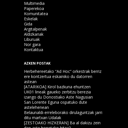
Multimedia
Paperekoa
Komunitatea
Eskelak
Gida
Argitalpenak
Aldizkariak
Liburuak
Nor gara
Kontaktua
AZKEN POSTAK
Herbehereetako “Ad Hoc” orkestrak berriz
ere kontzertua eskainiko du datorren
astean
[ATARIKOA] Kirol bazkuna ehuntzen
UK01 lineak gaueko zerbitzu berezia
izango du Donostiako Aste Nagusian
San Lorente Eguna ospatuko dute
astelehenean
Belaunaldi-erreleborako dirulaguntzak jarri
ditu martxan Udalak
[ZESTOAKO HIZKERAN] Ba al dakizu zein
den aste honetako hitza?