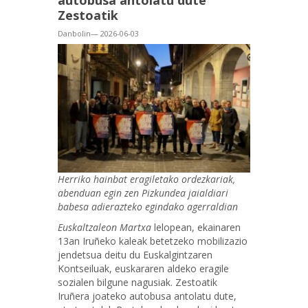
autobusa antolatu dute
Zestoatik
Danbolin— 2026-06-03
Herriko hainbat eragiletako ordezkariak,
abenduan egin zen Pizkundea jaialdiari
babesa adierazteko egindako agerraldian
Euskaltzaleon Martxa
lelopean, ekainaren
13an Iruñeko kaleak betetzeko mobilizazio
jendetsua deitu du Euskalgintzaren
Kontseiluak, euskararen aldeko eragile
sozialen bilgune nagusiak. Zestoatik
Iruñera joateko autobusa antolatu dute,