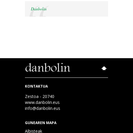
Danbolin
KONTAKTUA
Zestoa - 20740
www.danbolin.eus
info@danbolin.eus
GUNEAREN MAPA
Albisteak