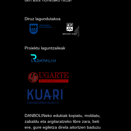
Diruz lagundutakoa
Proiektu laguntzaileak
DANBOLINeko edukiak kopiatu, moldatu,
zabaldu eta argitaratzeko libre zara, beti
ere, gure egiletza direla aitortzen baduzu