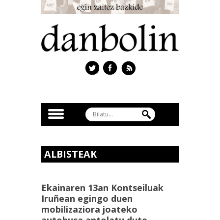
ALBISTEAK
Ekainaren 13an Kontseiluak
Iruñean egingo duen
mobilizaziora joateko