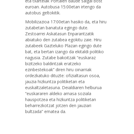
eta txartelak Portalen daude salgai bost
euroan. Autobusa 15:00etan irtengo da
autobus geltokitik.
Mobilizazioa 17:00etan hasiko da, eta hiru
zutabetan banatuta egingo dute.
Zestoarrei Askatasun Enparantzatik
abiatuko den zutabea egokitu zaie. Hiru
zutabeek Gazteluko Plazan egingo dute
bat, eta bertan izango da ekitaldi politiko
nagusia. Zutabe bakoitzak “euskaraz
bizitzeko baldintzak eratzeko
ezinbestekoak” diren hiru oinarriak
ordezkatuko dituzte: ofizialtasun osoa,
jauzia hizkuntza politiketan eta
euskaltzaletasuna. Deialdiaren helburua
“euskararen aldeko arnasa soziala
hauspotzea eta hizkuntza politiketan
beharrezkotzat jotzen den jauziari
bultzada” ematea da.