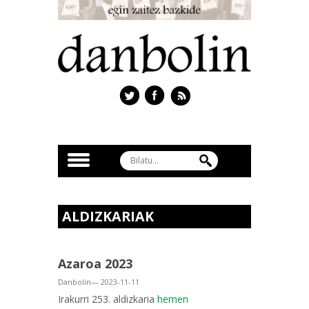
ALDIZKARIAK
Azaroa 2023
Danbolin— 2023-11-11
Irakurri 253. aldizkaria
hemen