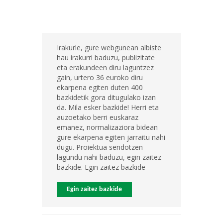
Irakurle, gure webgunean albiste
hau irakurri baduzu, publizitate
eta erakundeen diru laguntzez
gain, urtero 36 euroko diru
ekarpena egiten duten 400
bazkidetik gora ditugulako izan
da. Mila esker bazkide! Herri eta
auzoetako berri euskaraz
emanez, normalizaziora bidean
gure ekarpena egiten jarraitu nahi
dugu. Proiektua sendotzen
lagundu nahi baduzu, egin zaitez
bazkide. Egin zaitez bazkide
Egin zaitez bazkide