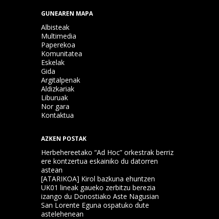
GUNEAREN MAPA
Albisteak
Multimedia
Paperekoa
Komunitatea
Eskelak
Gida
Argitalpenak
Aldizkariak
Liburuak
Nor gara
Kontaktua
AZKEN POSTAK
Herbehereetako “Ad Hoc” orkestrak berriz
ere kontzertua eskainiko du datorren
astean
[ATARIKOA] Kirol bazkuna ehuntzen
UK01 lineak gaueko zerbitzu berezia
izango du Donostiako Aste Nagusian
San Lorente Eguna ospatuko dute
astelehenean