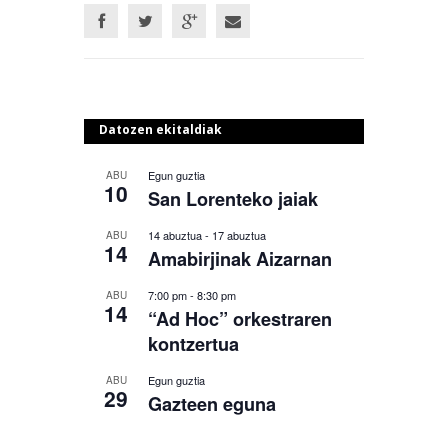
Datozen ekitaldiak
Egun guztia
ABU
10
San Lorenteko jaiak
14 abuztua
-
17 abuztua
ABU
14
Amabirjinak Aizarnan
7:00 pm
-
8:30 pm
ABU
14
“Ad Hoc” orkestraren
kontzertua
Egun guztia
ABU
29
Gazteen eguna