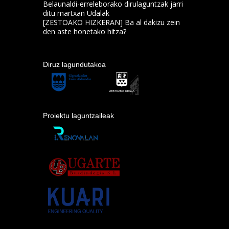
Belaunaldi-erreleborako dirulaguntzak jarri
ditu martxan Udalak
[ZESTOAKO HIZKERAN] Ba al dakizu zein
den aste honetako hitza?
Diruz lagundutakoa
Proiektu laguntzaileak