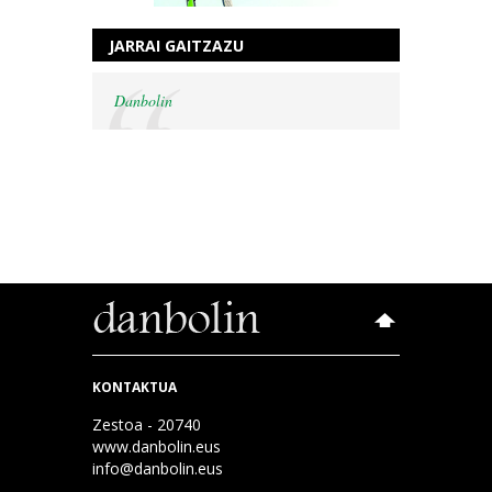
JARRAI GAITZAZU
Danbolin
KONTAKTUA
Zestoa - 20740
www.danbolin.eus
info@danbolin.eus