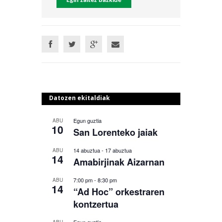
Egin zaitez bazkide
Datozen ekitaldiak
Egun guztia
ABU
10
San Lorenteko jaiak
14 abuztua
-
17 abuztua
ABU
14
Amabirjinak Aizarnan
7:00 pm
-
8:30 pm
ABU
14
“Ad Hoc” orkestraren
kontzertua