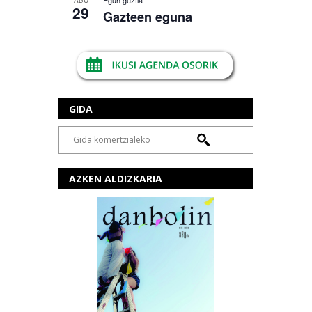
Egun guztia
ABU
29
Gazteen eguna
GIDA
AZKEN ALDIZKARIA