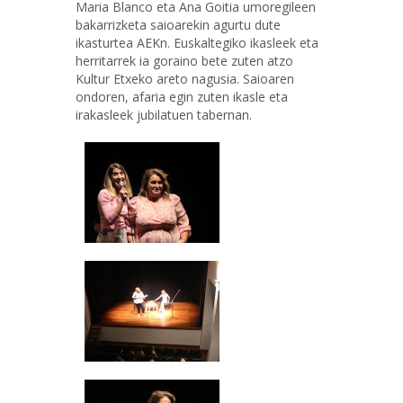
Maria Blanco eta Ana Goitia umoregileen
bakarrizketa saioarekin agurtu dute
ikasturtea AEKn. Euskaltegiko ikasleek eta
herritarrek ia goraino bete zuten atzo
Kultur Etxeko areto nagusia. Saioaren
ondoren, afaria egin zuten ikasle eta
irakasleek jubilatuen tabernan.