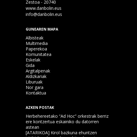
Zestoa - 20740
www.danbolin.eus
info@danbolin.eus
GUNEAREN MAPA
Albisteak
Multimedia
Paperekoa
Komunitatea
Eskelak
Gida
Argitalpenak
Aldizkariak
Liburuak
Nor gara
Kontaktua
AZKEN POSTAK
Herbehereetako “Ad Hoc” orkestrak berriz
ere kontzertua eskainiko du datorren
astean
[ATARIKOA] Kirol bazkuna ehuntzen