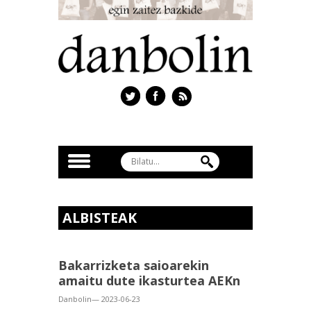
ALBISTEAK
Bakarrizketa saioarekin
amaitu dute ikasturtea AEKn
Danbolin— 2023-06-23