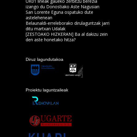
UK01 lineak gaueko zerbitzu berezia
izango du Donostiako Aste Nagusian
San Lorente Eguna ospatuko dute
astelehenean
Belaunaldi-erreleborako dirulaguntzak jarri
ditu martxan Udalak
[ZESTOAKO HIZKERAN] Ba al dakizu zein
den aste honetako hitza?
Diruz lagundutakoa
Proiektu laguntzaileak