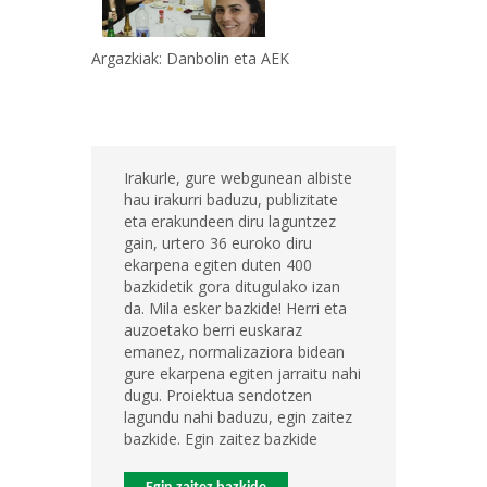
Argazkiak: Danbolin eta AEK
Irakurle, gure webgunean albiste
hau irakurri baduzu, publizitate
eta erakundeen diru laguntzez
gain, urtero 36 euroko diru
ekarpena egiten duten 400
bazkidetik gora ditugulako izan
da. Mila esker bazkide! Herri eta
auzoetako berri euskaraz
emanez, normalizaziora bidean
gure ekarpena egiten jarraitu nahi
dugu. Proiektua sendotzen
lagundu nahi baduzu, egin zaitez
bazkide. Egin zaitez bazkide