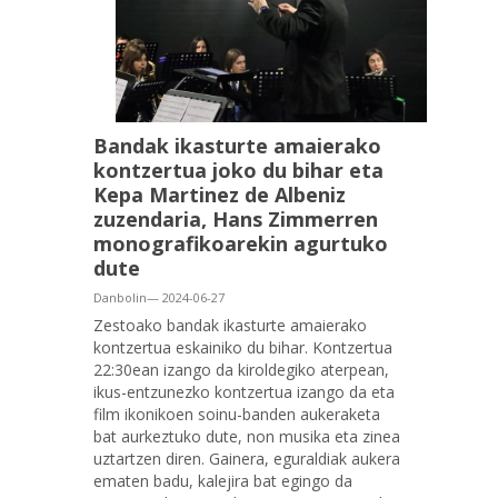
Bandak ikasturte amaierako
kontzertua joko du bihar eta
Kepa Martinez de Albeniz
zuzendaria, Hans Zimmerren
monografikoarekin agurtuko
dute
Danbolin— 2024-06-27
Zestoako bandak ikasturte amaierako
kontzertua eskainiko du bihar. Kontzertua
22:30ean izango da kiroldegiko aterpean,
ikus-entzunezko kontzertua izango da eta
film ikonikoen soinu-banden aukeraketa
bat aurkeztuko dute, non musika eta zinea
uztartzen diren. Gainera, eguraldiak aukera
ematen badu, kalejira bat egingo da