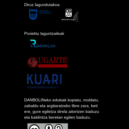
Diruz lagundutakoa
Proiektu laguntzaileak
DANBOLINeko edukiak kopiatu, moldatu,
zabaldu eta argitaratzeko libre zara, beti
ere, gure egiletza direla aitortzen baduzu
eta baldintza beretan egiten baduzu.