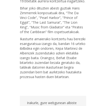
19:00etatik aurrera kontzertua iragartzeko.
Bihar joko dituzten abesti guztiak Hans
Zimmerrek konposatuak dira, “The Da
Vinci Code”, “Pearl Harbor”, “Prince of
Egypt”, “The Last Samurai”, “The Lion
King”, “Music from Gladiator” eta “Pirates
of the Caribbean” film ospetsuetakoak.
Ikasturte amaierako kontzertu hau bereziki
esanguratsua izango da, bandan 16 urteko
ibilbidea egin ondoren, Kepa Martinez de
Albenizek zuzendutako azken ekitaldia
izango baita. Oraingoz, Beñat Etxabe
bitarteko zuzendari bezala geratuko da,
taldeak datorren ikasturteari begira
zuzendari berri bat aurkitzeko hautaketa
prozesua hasten duen bitartean.
Irakurle, gure webgunean albiste