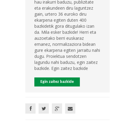
hau irakurri baduzu, publizitate
eta erakundeen diru laguntzez
gain, urtero 36 euroko diru
ekarpena egiten duten 400
bazkidetik gora ditugulako izan
da. Mila esker bazkide! Herri eta
auzoetako berri euskaraz
emanez, normalizaziora bidean
gure ekarpena egiten jarraitu nahi
dugu. Proiektua sendotzen
lagundu nahi baduzu, egin zaitez
bazkide. Egin zaitez bazkide
Egin zaitez bazkide