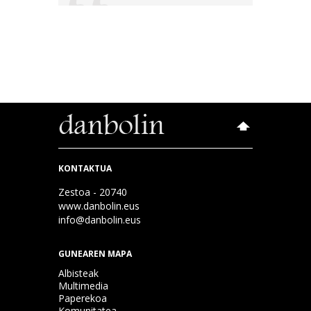
KONTAKTUA
Zestoa - 20740
www.danbolin.eus
info@danbolin.eus
GUNEAREN MAPA
Albisteak
Multimedia
Paperekoa
Komunitatea