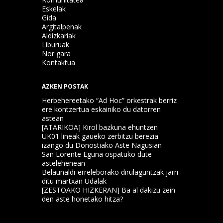
Eskelak
Gida
Argitalpenak
Aldizkariak
Liburuak
Nor gara
Kontaktua
AZKEN POSTAK
Herbehereetako “Ad Hoc” orkestrak berriz
ere kontzertua eskainiko du datorren
astean
[ATARIKOA] Kirol bazkuna ehuntzen
UK01 lineak gaueko zerbitzu berezia
izango du Donostiako Aste Nagusian
San Lorente Eguna ospatuko dute
astelehenean
Belaunaldi-erreleborako dirulaguntzak jarri
ditu martxan Udalak
[ZESTOAKO HIZKERAN] Ba al dakizu zein
den aste honetako hitza?