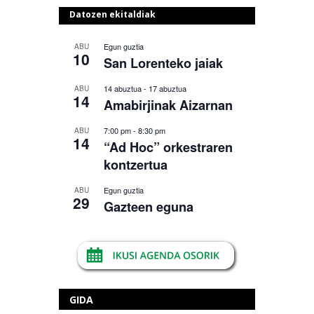
Datozen ekitaldiak
Egun guztia
ABU
10
San Lorenteko jaiak
14 abuztua
-
17 abuztua
ABU
14
Amabirjinak Aizarnan
7:00 pm
-
8:30 pm
ABU
14
“Ad Hoc” orkestraren
kontzertua
Egun guztia
ABU
29
Gazteen eguna
GIDA