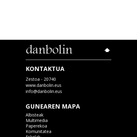
KONTAKTUA
Zestoa - 20740
www.danbolin.eus
info@danbolin.eus
GUNEAREN MAPA
Albisteak
Multimedia
Paperekoa
Komunitatea
Eskelak