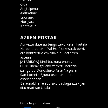
Gida
Argitalpenak
Aldizkariak
Liburuak
Nor gara
Kontaktua
AZKEN POSTAK
Aurkeztu dute aurtengo zekorketen kartela
Herbehereetako “Ad Hoc” orkestrak berriz
ere kontzertua eskainiko du datorren
astean
[ATARIKOA] Kirol bazkuna ehuntzen
UK01 lineak gaueko zerbitzu berezia
izango du Donostiako Aste Nagusian
San Lorente Eguna ospatuko dute
astelehenean
Belaunaldi-erreleborako dirulaguntzak jarri
ditu martxan Udalak
Diruz lagundutakoa