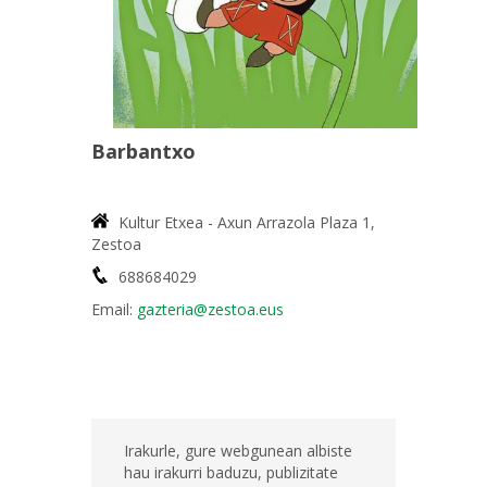
Barbantxo
Kultur Etxea - Axun Arrazola Plaza 1,
Zestoa
688684029
Email:
gazteria@zestoa.eus
Irakurle, gure webgunean albiste
hau irakurri baduzu, publizitate