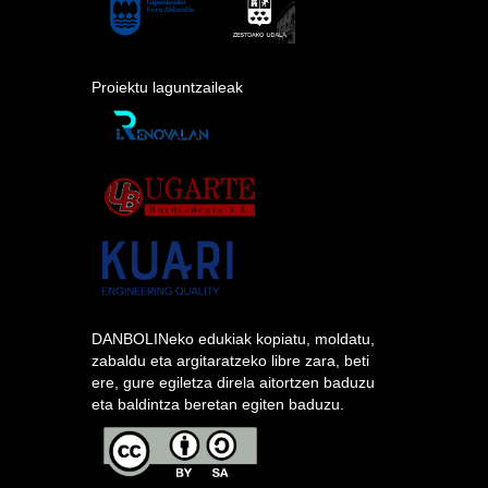
Proiektu laguntzaileak
DANBOLINeko edukiak kopiatu, moldatu,
zabaldu eta argitaratzeko libre zara, beti
ere, gure egiletza direla aitortzen baduzu
eta baldintza beretan egiten baduzu.