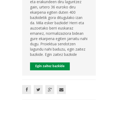
eta erakundeen diru laguntzez
gain, urtero 36 euroko diru
ekarpena egiten duten 400
bazkidetik gora ditugulako izan
da. Mila esker bazkide! Herri eta
auzoetako berri euskaraz
emanez, normalizaziora bidean
gure ekarpena egiten jarraitu nahi
dugu. Proiektua sendotzen
lagundu nahi baduzu, egin zaitez
bazkide. Egin zaitez bazkide
Egin zaitez bazkide