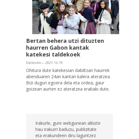
Bertan behera utzi dituzten
haurren Gabon kantak
katekesi taldekoek
Danbolin— 2021-12-19
Ohitura dute katekesian dabiltzan haurrek
abenduaren 24an kantari kalera ateratzea.
Bizi dugun egoera dela eta ordea, gaur
goizean aurten ez ateratzea erabaki dute.
Irakurle, gure webgunean albiste
hau irakurri baduzu, publizitate
eta erakundeen diru laguntzez