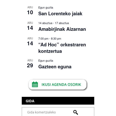
Egun guztia
ABU
10
San Lorenteko jaiak
14 abuztua
-
17 abuztua
ABU
14
Amabirjinak Aizarnan
7:00 pm
-
8:30 pm
ABU
14
“Ad Hoc” orkestraren
kontzertua
Egun guztia
ABU
29
Gazteen eguna
GIDA