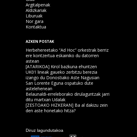
Argitalpenak
Aldizkariak
Liburuak
Nor gara
Kontaktua
AZKEN POSTAK
Herbehereetako “Ad Hoc” orkestrak berriz
ere kontzertua eskainiko du datorren
astean
[ATARIKOA] Kirol bazkuna ehuntzen
UK01 lineak gaueko zerbitzu berezia
izango du Donostiako Aste Nagusian
San Lorente Eguna ospatuko dute
astelehenean
Belaunaldi-erreleborako dirulaguntzak jarri
ditu martxan Udalak
[ZESTOAKO HIZKERAN] Ba al dakizu zein
den aste honetako hitza?
Diruz lagundutakoa