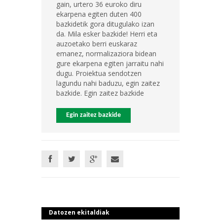
gain, urtero 36 euroko diru
ekarpena egiten duten 400
bazkidetik gora ditugulako izan
da. Mila esker bazkide! Herri eta
auzoetako berri euskaraz
emanez, normalizaziora bidean
gure ekarpena egiten jarraitu nahi
dugu. Proiektua sendotzen
lagundu nahi baduzu, egin zaitez
bazkide. Egin zaitez bazkide
Egin zaitez bazkide
Datozen ekitaldiak