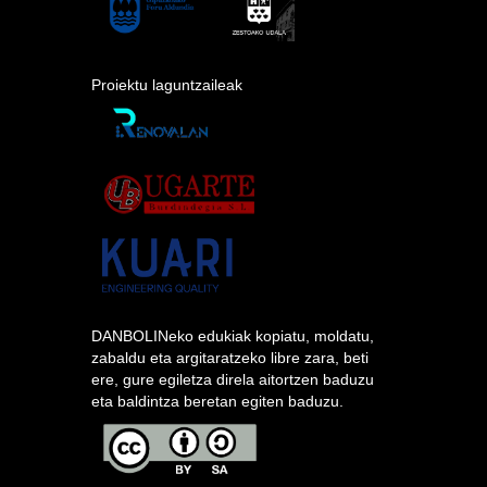
Proiektu laguntzaileak
DANBOLINeko edukiak kopiatu, moldatu,
zabaldu eta argitaratzeko libre zara, beti
ere, gure egiletza direla aitortzen baduzu
eta baldintza beretan egiten baduzu.