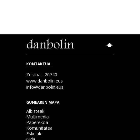
KONTAKTUA
Zestoa - 20740
www.danbolin.eus
info@danbolin.eus
GUNEAREN MAPA
Albisteak
Multimedia
Paperekoa
Komunitatea
Eskelak
Gida