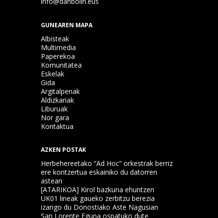
info@danbolin.eus
GUNEAREN MAPA
Albisteak
Multimedia
Paperekoa
Komunitatea
Eskelak
Gida
Argitalpenak
Aldizkariak
Liburuak
Nor gara
Kontaktua
AZKEN POSTAK
Herbehereetako “Ad Hoc” orkestrak berriz
ere kontzertua eskainiko du datorren
astean
[ATARIKOA] Kirol bazkuna ehuntzen
UK01 lineak gaueko zerbitzu berezia
izango du Donostiako Aste Nagusian
San Lorente Eguna ospatuko dute