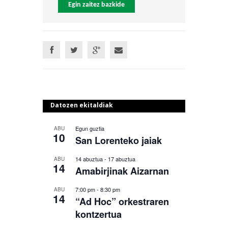
Egin zaitez bazkide
Datozen ekitaldiak
Egun guztia
ABU
10
San Lorenteko jaiak
14 abuztua
-
17 abuztua
ABU
14
Amabirjinak Aizarnan
7:00 pm
-
8:30 pm
ABU
14
“Ad Hoc” orkestraren
kontzertua