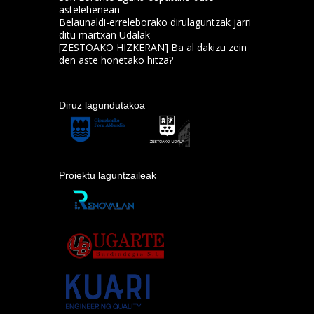
astelehenean
Belaunaldi-erreleborako dirulaguntzak jarri
ditu martxan Udalak
[ZESTOAKO HIZKERAN] Ba al dakizu zein
den aste honetako hitza?
Diruz lagundutakoa
Proiektu laguntzaileak