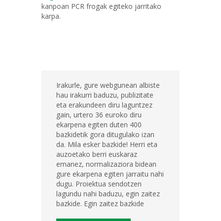
kanpoan PCR frogak egiteko jarritako
karpa.
Irakurle, gure webgunean albiste
hau irakurri baduzu, publizitate
eta erakundeen diru laguntzez
gain, urtero 36 euroko diru
ekarpena egiten duten 400
bazkidetik gora ditugulako izan
da. Mila esker bazkide! Herri eta
auzoetako berri euskaraz
emanez, normalizaziora bidean
gure ekarpena egiten jarraitu nahi
dugu. Proiektua sendotzen
lagundu nahi baduzu, egin zaitez
bazkide. Egin zaitez bazkide