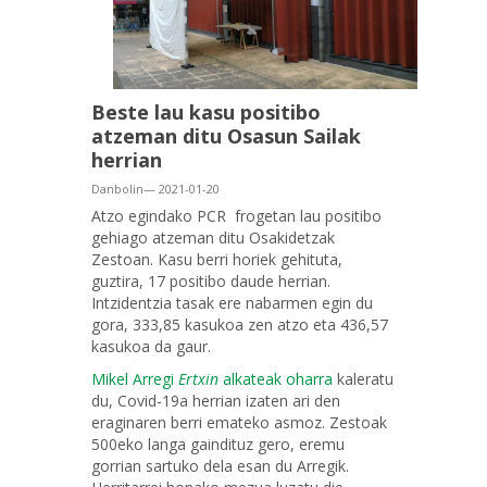
Beste lau kasu positibo
atzeman ditu Osasun Sailak
herrian
Danbolin— 2021-01-20
Atzo egindako PCR frogetan lau positibo
gehiago atzeman ditu Osakidetzak
Zestoan. Kasu berri horiek gehituta,
guztira, 17 positibo daude herrian.
Intzidentzia tasak ere nabarmen egin du
gora, 333,85 kasukoa zen atzo eta 436,57
kasukoa da gaur.
Mikel Arregi
Ertxin
alkateak oharra
kaleratu
du, Covid-19a herrian izaten ari den
eraginaren berri emateko asmoz. Zestoak
500eko langa gaindituz gero, eremu
gorrian sartuko dela esan du Arregik.