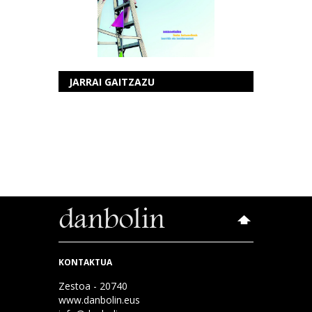
JARRAI GAITZAZU
KONTAKTUA
Zestoa - 20740
www.danbolin.eus