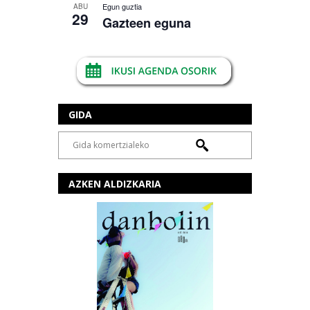
Egun guztia
ABU
29
Gazteen eguna
GIDA
AZKEN ALDIZKARIA