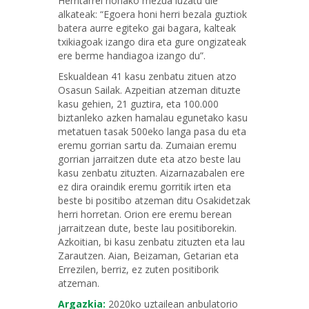
Herritarrei honako mezua luzatu die
alkateak: “Egoera honi herri bezala guztiok
batera aurre egiteko gai bagara, kalteak
txikiagoak izango dira eta gure ongizateak
ere berme handiagoa izango du”.
Eskualdean 41 kasu zenbatu zituen atzo
Osasun Sailak. Azpeitian atzeman dituzte
kasu gehien, 21 guztira, eta 100.000
biztanleko azken hamalau egunetako kasu
metatuen tasak 500eko langa pasa du eta
eremu gorrian sartu da. Zumaian eremu
gorrian jarraitzen dute eta atzo beste lau
kasu zenbatu zituzten. Aizarnazabalen ere
ez dira oraindik eremu gorritik irten eta
beste bi positibo atzeman ditu Osakidetzak
herri horretan. Orion ere eremu berean
jarraitzean dute, beste lau positiborekin.
Azkoitian, bi kasu zenbatu zituzten eta lau
Zarautzen. Aian, Beizaman, Getarian eta
Errezilen, berriz, ez zuten positiborik
atzeman.
Argazkia:
2020ko uztailean anbulatorio