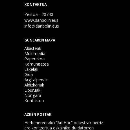
KONTAKTUA
Zestoa - 20740
www.danbolin.eus
info@danbolin.eus
GUNEAREN MAPA
Albisteak
Multimedia
Paperekoa
Komunitatea
Eskelak
Gida
Argitalpenak
Aldizkariak
Liburuak
Nor gara
Kontaktua
AZKEN POSTAK
Herbehereetako “Ad Hoc” orkestrak berriz
ere kontzertua eskainiko du datorren