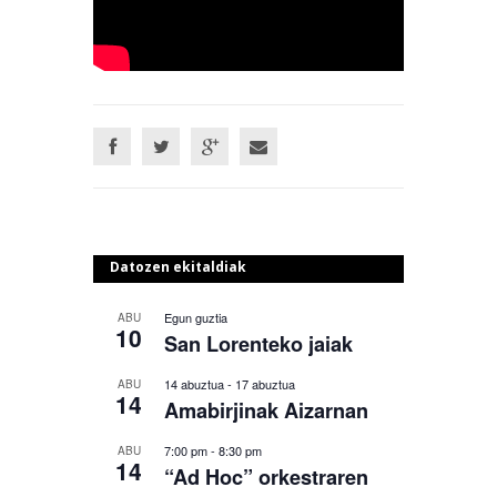
Datozen ekitaldiak
Egun guztia
ABU
10
San Lorenteko jaiak
14 abuztua
-
17 abuztua
ABU
14
Amabirjinak Aizarnan
7:00 pm
-
8:30 pm
ABU
14
“Ad Hoc” orkestraren