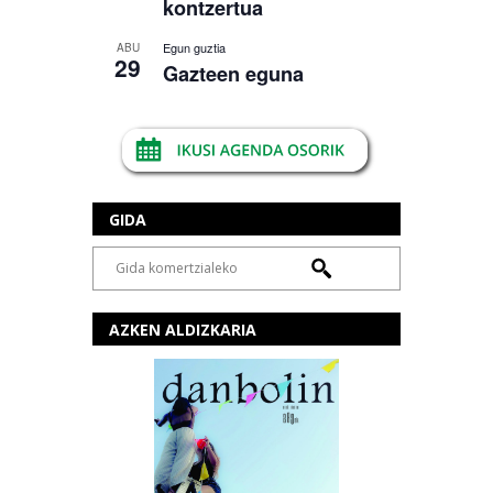
kontzertua
Egun guztia
ABU
29
Gazteen eguna
GIDA
AZKEN ALDIZKARIA