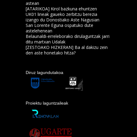
astean
[ATARIKOA] Kirol bazkuna ehuntzen
UK01 lineak gaueko zerbitzu berezia
izango du Donostiako Aste Nagusian
San Lorente Eguna ospatuko dute
astelehenean
Belaunaldi-erreleborako dirulaguntzak jarri
ditu martxan Udalak
[ZESTOAKO HIZKERAN] Ba al dakizu zein
den aste honetako hitza?
Diruz lagundutakoa
Proiektu laguntzaileak