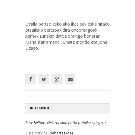
Erralla bertso eskolako ikasleek eskainitako
otsaileko bertsoak dira ondorengoak.
Asmakizunekin datoz oraingo honetan
Maria Illarramendi, Enaitz Iriondo eta Jone
Lizaso.
IRUZKINDU
Zure helbide elektronikoa ez da publiko egingo.
*
Zure iruzkina
(beharrezkoa):