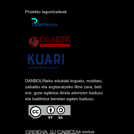
Proiektu laguntzaileak
DANBOLINeko edukiak kopiatu, moldatu,
zabaldu eta argitaratzeko libre zara, beti
ere, gure egiletza direla aitortzen baduzu
eta baldintza beretan egiten baduzu.
k sortua