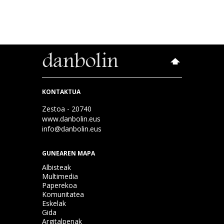
KONTAKTUA
Zestoa - 20740
www.danbolin.eus
info@danbolin.eus
GUNEAREN MAPA
Albisteak
Multimedia
Paperekoa
Komunitatea
Eskelak
Gida
Argitalpenak