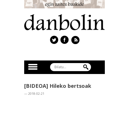
[BIDEOA] Hileko bertsoak
— 2018-02-21