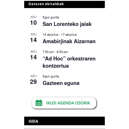
Datozen ekitaldiak
Egun guztia
ABU
10
San Lorenteko jaiak
14 abuztua
-
17 abuztua
ABU
14
Amabirjinak Aizarnan
7:00 pm
-
8:30 pm
ABU
14
“Ad Hoc” orkestraren
kontzertua
Egun guztia
ABU
29
Gazteen eguna
GIDA