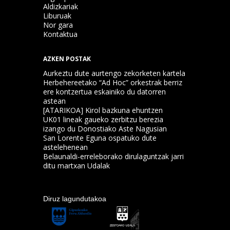
Aldizkariak
Liburuak
Nor gara
Kontaktua
AZKEN POSTAK
Aurkeztu dute aurtengo zekorketen kartela
Herbehereetako “Ad Hoc” orkestrak berriz
ere kontzertua eskainiko du datorren
astean
[ATARIKOA] Kirol bazkuna ehuntzen
UK01 lineak gaueko zerbitzu berezia
izango du Donostiako Aste Nagusian
San Lorente Eguna ospatuko dute
astelehenean
Belaunaldi-erreleborako dirulaguntzak jarri
ditu martxan Udalak
Diruz lagundutakoa