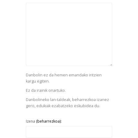
Danbolin ez da hemen emandako iritzien
kargu egiten.
Ez da irainik onartuko.
Danbolineko lan-taldeak, beharrezkoa izanez
gero, edukiak ezabatzeko eskubidea du.
Izena
(beharrezkoa):