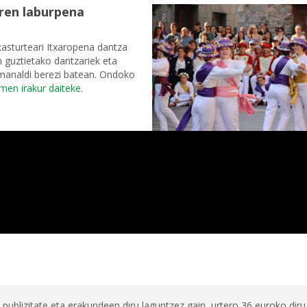
ren laburpena
asturteari Itxaropena dantza
n guztietako dantzariek eta
emanaldi berezi batean. Ondoko
men irakur daiteke.
 publizitate eta erakundeen diru laguntzez gain, urtero 36 euroko diru