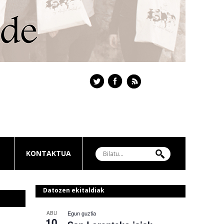
KONTAKTUA
Datozen ekitaldiak
Egun guztia
ABU
10