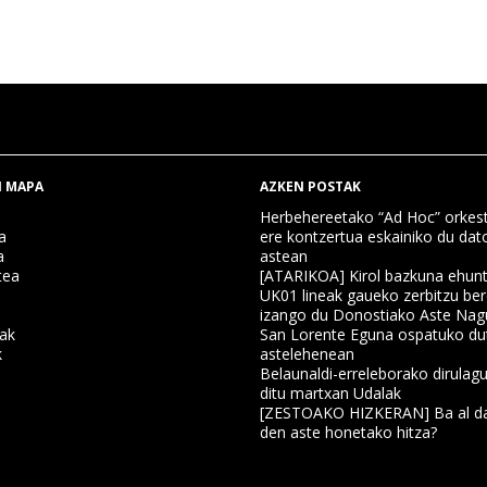
 MAPA
AZKEN POSTAK
Herbehereetako “Ad Hoc” orkest
a
ere kontzertua eskainiko du dat
a
astean
tea
[ATARIKOA] Kirol bazkuna ehun
UK01 lineak gaueko zerbitzu ber
izango du Donostiako Aste Nag
nak
San Lorente Eguna ospatuko du
k
astelehenean
Belaunaldi-erreleborako dirulagu
ditu martxan Udalak
a
[ZESTOAKO HIZKERAN] Ba al da
den aste honetako hitza?