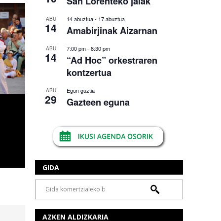
San Lorenteko jaiak
14 abuztua
-
17 abuztua
ABU
14
Amabirjinak Aizarnan
7:00 pm
-
8:30 pm
ABU
14
“Ad Hoc” orkestraren
kontzertua
Egun guztia
ABU
29
Gazteen eguna
GIDA
AZKEN ALDIZKARIA