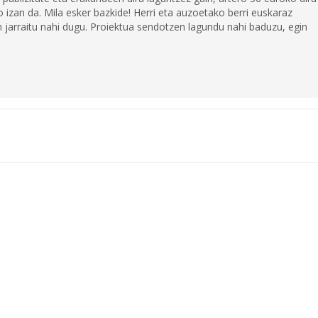
 izan da. Mila esker bazkide! Herri eta auzoetako berri euskaraz
jarraitu nahi dugu. Proiektua sendotzen lagundu nahi baduzu, egin