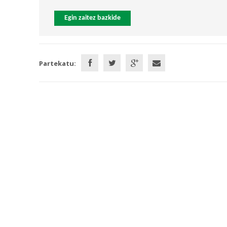
Egin zaitez bazkide
Partekatu: