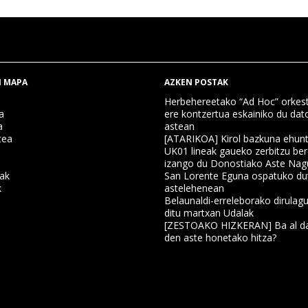
 MAPA
AZKEN POSTAK
Herbehereetako “Ad Hoc” orkest
a
ere kontzertua eskainiko du dat
a
astean
tea
[ATARIKOA] Kirol bazkuna ehun
UK01 lineak gaueko zerbitzu ber
izango du Donostiako Aste Nag
nak
San Lorente Eguna ospatuko du
k
astelehenean
Belaunaldi-erreleborako dirulagu
ditu martxan Udalak
a
[ZESTOAKO HIZKERAN] Ba al da
den aste honetako hitza?