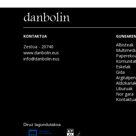
KONTAKTUA
GUNEAREN
Albisteak
Zestoa - 20740
Multimedi
www.danbolin.eus
Papereko
info@danbolin.eus
Komunita
Eskelak
Gida
Argitalpe
Aldizkaria
Liburuak
Nor gara
Kontaktu
Diruz lagundutakoa