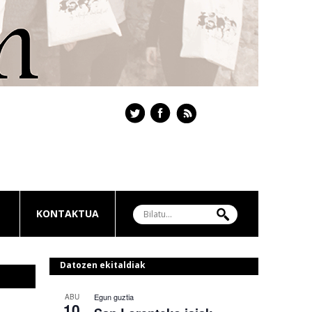
KONTAKTUA
Datozen ekitaldiak
Egun guztia
ABU
10