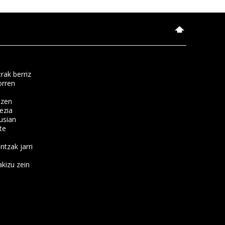
rak berriz
orren
tzen
ezia
usian
te
ntzak jarri
kizu zein