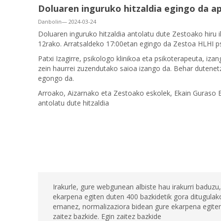
Doluaren inguruko hitzaldia egingo da ap
Danbolin— 2024-03-24
Doluaren inguruko hitzaldia antolatu dute Zestoako hiru i
12rako. Arratsaldeko 17:00etan egingo da Zestoa HLHI p
Patxi Izagirre, psikologo klinikoa eta psikoterapeuta, izan
zein haurrei zuzendutako saioa izango da. Behar dutenetz
egongo da.
Arroako, Aizarnako eta Zestoako eskolek, Ekain Guraso E
antolatu dute hitzaldia
Irakurle, gure webgunean albiste hau irakurri baduzu,
ekarpena egiten duten 400 bazkidetik gora ditugulako
emanez, normalizaziora bidean gure ekarpena egiten 
zaitez bazkide. Egin zaitez bazkide