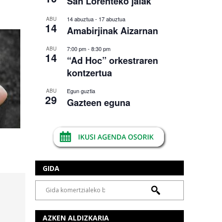
San Lorenteko jaiak
14 abuztua
-
17 abuztua
ABU
14
Amabirjinak Aizarnan
7:00 pm
-
8:30 pm
ABU
14
“Ad Hoc” orkestraren
kontzertua
Egun guztia
ABU
29
Gazteen eguna
GIDA
AZKEN ALDIZKARIA