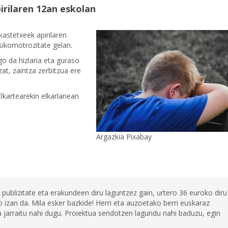
irilaren 12an eskolan
kastetxeek apirilaren
sikomotrozitate gelan.
go da hizlaria eta guraso
at, zaintza zerbitzua ere
lkartearekin elkarlanean
Argazkia Pixabay
 publizitate eta erakundeen diru laguntzez gain, urtero 36 euroko diru
 izan da. Mila esker bazkide! Herri eta auzoetako berri euskaraz
jarraitu nahi dugu. Proiektua sendotzen lagundu nahi baduzu, egin