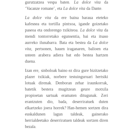
gurutzatzea vespa baten.
La dolce vita
da
‘Vacanze romane’, eta
La dolce vita
da Dante.
La dolce vita
da ere baina baraua eteteko
kafesnea eta tortilla pintxoa, igande goizetako
paseoa eta ondorengo txikiteoa.
La dolce vita
da
mendi tontorretako egunsentia, bai eta itsaso
aurreko ilunabarra. Bata eta bestea da
La dolce
vita
, pertsonen, hauen iraganaren, balioen eta
usteen arabera adiera bat edo bestea hartzen
duena.
Izan ere, sinboloak baino ez dira gure bizitzetako
plazer txikiak, norbere testuinguruari hertsiki
lotuak direnak. Denboran zehar iraunkorrak,
batetik bestera mugitzean geure motxila
propioetan sartuak eramaten ditugunak. Zeri
erantzuten dio, bada, deserriratuek duten
elkartzeko joera horrek? Han-hemen sortzen dira
euskaldunen lagun taldeak, gainerako
herrialdeetako deserriratuen taldeak sortzen diren
bezala.