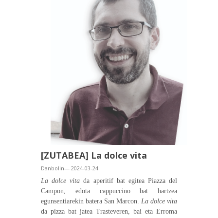
[ZUTABEA] La dolce vita
Danbolin— 2024-03-24
La dolce vita
da aperitif bat egitea Piazza del
Campon, edota cappuccino bat hartzea
egunsentiarekin batera San Marcon.
La dolce vita
da
pizza
bat jatea Trasteveren, bai eta Erroma