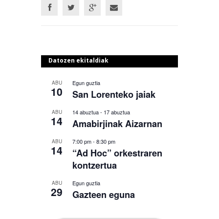
Datozen ekitaldiak
Egun guztia
ABU
10
San Lorenteko jaiak
14 abuztua
-
17 abuztua
ABU
14
Amabirjinak Aizarnan
7:00 pm
-
8:30 pm
ABU
14
“Ad Hoc” orkestraren
kontzertua
Egun guztia
ABU
29
Gazteen eguna