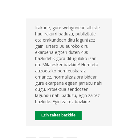
Irakurle, gure webgunean albiste
hau irakurri baduzu, publizitate
eta erakundeen diru laguntzez
gain, urtero 36 euroko diru
ekarpena egiten duten 400
bazkidetik gora ditugulako izan
da. Mila esker bazkide! Herri eta
auzoetako berri euskaraz
emanez, normalizaziora bidean
gure ekarpena egiten jarraitu nahi
dugu. Proiektua sendotzen
lagundu nahi baduzu, egin zaitez
bazkide. Egin zaitez bazkide
Egin zaitez bazkide