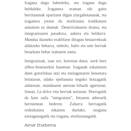
Iragana dugu babesleku, eta iragana dugu
helduleku. Iraganera eraman ohi gaitu
berritasunak oparitzen digun ziurgabetasunak, eta
iraganera jotzen du etorkizuna irudikatzen
asmatzen ez duenak. Deserriratuaren drama, eta
integrazioaren paradoxa; aukera eta beldurra.
Mundua ikusteko erabiltzen ditugun betaurrekoak
aldatzeko beharra, sinbolo, balio eta uste berriak
besarkatu behar izatearen zama.
Integrazioak, izan ere, horretan datza: nork bere
zilbor-hestearekin haustean. Iraganak eskaintzen
duen gotorlekua utzi eta ezezagunaren besoetara
botatzean, udako epeltasuna neguko hotzagatik
aldatzean, munduaren aurrean biluzik agertzean;
finean,
La dolce vita
berriak sortzean. Horregatik
da hain zaila “integratzea”, hitzaren adierarik
hertsienean bederen. Zaharra berriagatik
ordezkatzea eskatzen duelako, ezaguna
ezezagunagatik eta iragana, etorkizunagatik.
Aimar Etxeberria