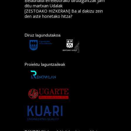
Belaunaldi-erreleborako dirulaguntzak jarri
ditu martxan Udalak
[ZESTOAKO HIZKERAN] Ba al dakizu zein
den aste honetako hitza?
Diruz lagundutakoa
Proiektu laguntzaileak