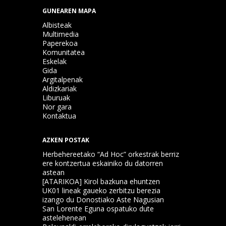
GUNEAREN MAPA
Albisteak
Multimedia
Paperekoa
Komunitatea
Eskelak
Gida
Argitalpenak
Aldizkariak
Liburuak
Nor gara
Kontaktua
AZKEN POSTAK
Herbehereetako “Ad Hoc” orkestrak berriz
ere kontzertua eskainiko du datorren
astean
[ATARIKOA] Kirol bazkuna ehuntzen
UK01 lineak gaueko zerbitzu berezia
izango du Donostiako Aste Nagusian
San Lorente Eguna ospatuko dute
astelehenean