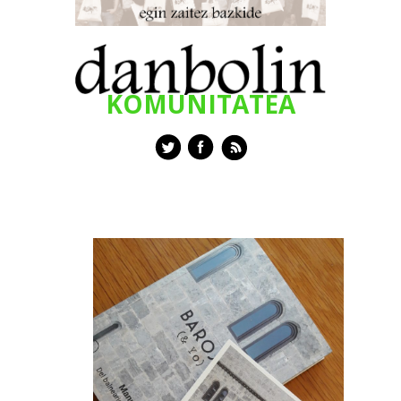
KOMUNITATEA