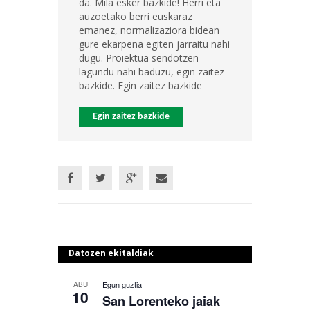
da. Mila esker bazkide! Herri eta
auzoetako berri euskaraz
emanez, normalizaziora bidean
gure ekarpena egiten jarraitu nahi
dugu. Proiektua sendotzen
lagundu nahi baduzu, egin zaitez
bazkide. Egin zaitez bazkide
Egin zaitez bazkide
Datozen ekitaldiak
Egun guztia
ABU
10
San Lorenteko jaiak