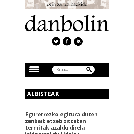
ALBISTEAK
Egurerrezko egitura duten
zenbait etxebizitzetan
termitak azaldu direla