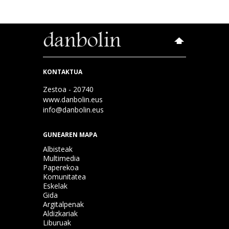
KONTAKTUA
Zestoa - 20740
www.danbolin.eus
info@danbolin.eus
GUNEAREN MAPA
Albisteak
Multimedia
Paperekoa
Komunitatea
Eskelak
Gida
Argitalpenak
Aldizkariak
Liburuak