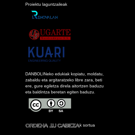
Proiektu laguntzaileak
DANBOLINeko edukiak kopiatu, moldatu,
zabaldu eta argitaratzeko libre zara, beti
ere, gure egiletza direla aitortzen baduzu
eta baldintza beretan egiten baduzu.
k sortua