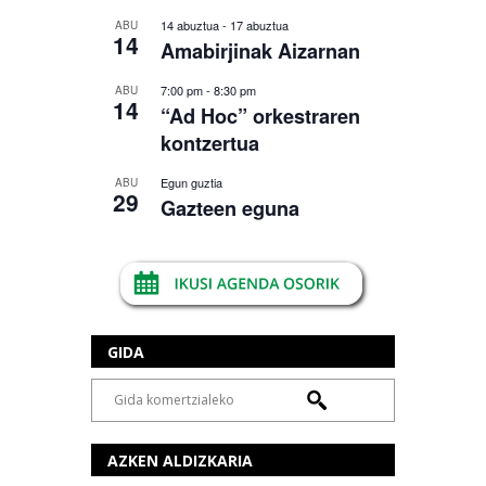
14 abuztua
-
17 abuztua
ABU
14
Amabirjinak Aizarnan
7:00 pm
-
8:30 pm
ABU
14
“Ad Hoc” orkestraren
kontzertua
Egun guztia
ABU
29
Gazteen eguna
GIDA
AZKEN ALDIZKARIA