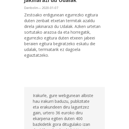
jakinarazi du Udalak
Danbolin— 2020-01-07
Zestoako erdigunean egurrezko egitura
duten zenbait etxetan termitak azaldu
direla jakinarazi du Udalak. Azken urtetan
sortutako arazoa da eta horregatik,
egurrezko egitura duten etxeen jabeei
beraien egitura begiratzeko eskatu die
udalak, termiatarik ez dagoela
egiaztatzeko.
Irakurle, gure webgunean albiste
hau irakurri baduzu, publizitate
eta erakundeen diru laguntzez
gain, urtero 36 euroko diru
ekarpena egiten duten 400
bazkidetik gora ditugulako izan