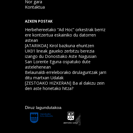
Nor gara
Kontaktua
AZKEN POSTAK
Herbehereetako “Ad Hoc” orkestrak berriz
ere kontzertua eskainiko du datorren
astean
[ATARIKOA] Kirol bazkuna ehuntzen
UK01 lineak gaueko zerbitzu berezia
izango du Donostiako Aste Nagusian
San Lorente Eguna ospatuko dute
astelehenean
Belaunaldi-erreleborako dirulaguntzak jarri
ditu martxan Udalak
[ZESTOAKO HIZKERAN] Ba al dakizu zein
den aste honetako hitza?
Diruz lagundutakoa