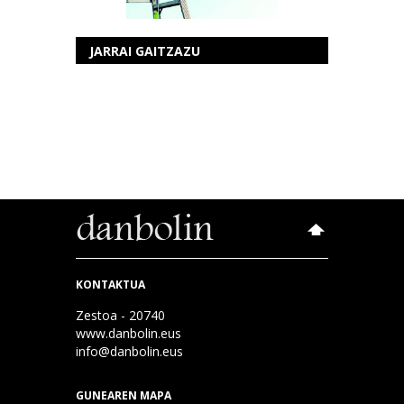
JARRAI GAITZAZU
KONTAKTUA
Zestoa - 20740
www.danbolin.eus
info@danbolin.eus
GUNEAREN MAPA