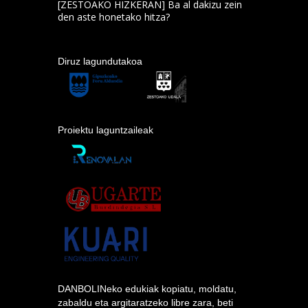
[ZESTOAKO HIZKERAN] Ba al dakizu zein
den aste honetako hitza?
Diruz lagundutakoa
Proiektu laguntzaileak
DANBOLINeko edukiak kopiatu, moldatu,
zabaldu eta argitaratzeko libre zara, beti