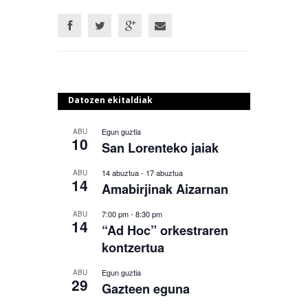
Datozen ekitaldiak
Egun guztia
ABU
10
San Lorenteko jaiak
14 abuztua
-
17 abuztua
ABU
14
Amabirjinak Aizarnan
7:00 pm
-
8:30 pm
ABU
14
“Ad Hoc” orkestraren
kontzertua
Egun guztia
ABU
29
Gazteen eguna