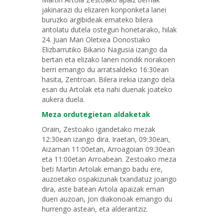
jakinarazi du elizaren konponketa lanei
buruzko argibideak emateko bilera
antolatu dutela ostegun honetarako, hilak
24. Juan Mari Oletxea Donostiako
Elizbarrutiko Bikario Nagusia izango da
bertan eta elizako lanen nondik norakoen
berri emango du arratsaldeko 16:30ean
hasita, Zentroan. Bilera irekia izango dela
esan du Artolak eta nahi duenak joateko
aukera duela.
Meza ordutegietan aldaketak
Orain, Zestoako igandetako mezak
12:30ean izango dira. Iraetan, 09:30ean,
Aizarnan 11:00etan, Arroagoian 09:30ean
eta 11:00etan Arroabean. Zestoako meza
beti Martin Artolak emango badu ere,
auzoetako ospakizunak txandatuz joango
dira, aste batean Artola apaizak eman
duen auzoan, Jon diakonoak emango du
hurrengo astean, eta alderantziz.