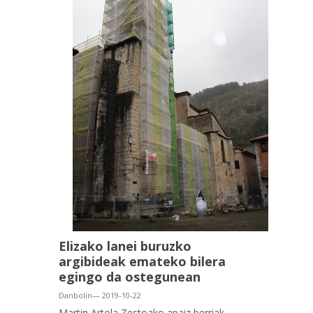
Elizako lanei buruzko
argibideak emateko bilera
egingo da ostegunean
Danbolin— 2019-10-22
Martin Artola Zestoako apaiz berriak