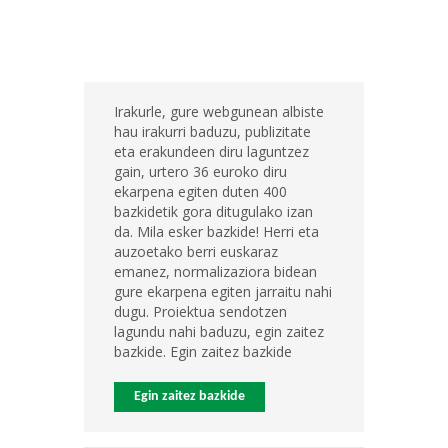
Irakurle, gure webgunean albiste
hau irakurri baduzu, publizitate
eta erakundeen diru laguntzez
gain, urtero 36 euroko diru
ekarpena egiten duten 400
bazkidetik gora ditugulako izan
da. Mila esker bazkide! Herri eta
auzoetako berri euskaraz
emanez, normalizaziora bidean
gure ekarpena egiten jarraitu nahi
dugu. Proiektua sendotzen
lagundu nahi baduzu, egin zaitez
bazkide. Egin zaitez bazkide
Egin zaitez bazkide