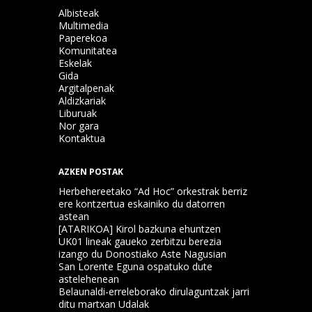
Albisteak
Multimedia
Paperekoa
Komunitatea
Eskelak
Gida
Argitalpenak
Aldizkariak
Liburuak
Nor gara
Kontaktua
AZKEN POSTAK
Herbehereetako “Ad Hoc” orkestrak berriz
ere kontzertua eskainiko du datorren
astean
[ATARIKOA] Kirol bazkuna ehuntzen
UK01 lineak gaueko zerbitzu berezia
izango du Donostiako Aste Nagusian
San Lorente Eguna ospatuko dute
astelehenean
Belaunaldi-erreleborako dirulaguntzak jarri
ditu martxan Udalak